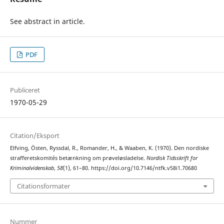
See abstract in article.
PDF
Publiceret
1970-05-29
Citation/Eksport
Elfving, Östen, Ryssdal, R., Romander, H., & Waaben, K. (1970). Den nordiske
strafferetskomités betænkning om prøveløsladelse.
Nordisk Tidsskrift for
Kriminalvidenskab
,
58
(1), 61–80. https://doi.org/10.7146/ntfk.v58i1.70680
Citationsformater
Nummer