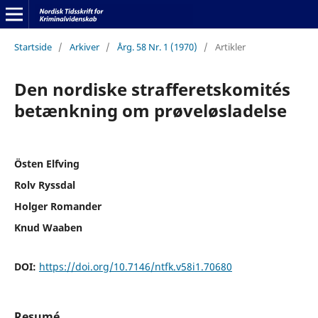
Startside
/
Arkiver
/
Årg. 58 Nr. 1 (1970)
/
Artikler
Den nordiske strafferetskomités
betænkning om prøveløsladelse
Östen Elfving
Rolv Ryssdal
Holger Romander
Knud Waaben
DOI:
https://doi.org/10.7146/ntfk.v58i1.70680
Resumé