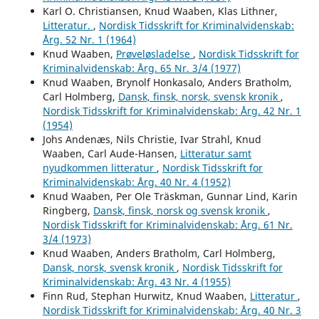
Karl O. Christiansen, Knud Waaben, Klas Lithner,
Litteratur.
,
Nordisk Tidsskrift for Kriminalvidenskab:
Årg. 52 Nr. 1 (1964)
Knud Waaben,
Prøveløsladelse
,
Nordisk Tidsskrift for
Kriminalvidenskab: Årg. 65 Nr. 3/4 (1977)
Knud Waaben, Brynolf Honkasalo, Anders Bratholm,
Carl Holmberg,
Dansk, finsk, norsk, svensk kronik
,
Nordisk Tidsskrift for Kriminalvidenskab: Årg. 42 Nr. 1
(1954)
Johs Andenæs, Nils Christie, Ivar Strahl, Knud
Waaben, Carl Aude-Hansen,
Litteratur samt
nyudkommen litteratur
,
Nordisk Tidsskrift for
Kriminalvidenskab: Årg. 40 Nr. 4 (1952)
Knud Waaben, Per Ole Träskman, Gunnar Lind, Karin
Ringberg,
Dansk, finsk, norsk og svensk kronik
,
Nordisk Tidsskrift for Kriminalvidenskab: Årg. 61 Nr.
3/4 (1973)
Knud Waaben, Anders Bratholm, Carl Holmberg,
Dansk, norsk, svensk kronik
,
Nordisk Tidsskrift for
Kriminalvidenskab: Årg. 43 Nr. 4 (1955)
Finn Rud, Stephan Hurwitz, Knud Waaben,
Litteratur
,
Nordisk Tidsskrift for Kriminalvidenskab: Årg. 40 Nr. 3