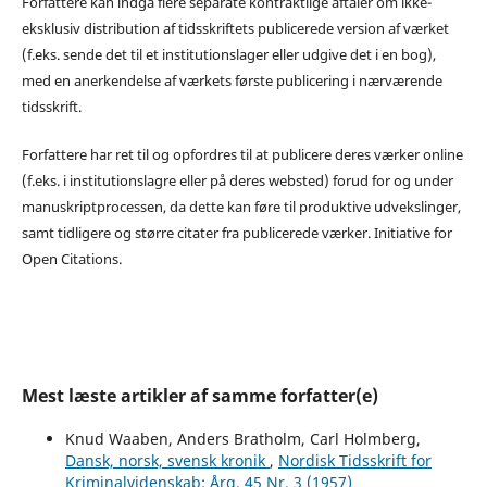
Forfattere kan indgå flere separate kontraktlige aftaler om ikke-
eksklusiv distribution af tidsskriftets publicerede version af værket
(f.eks. sende det til et institutionslager eller udgive det i en bog),
med en anerkendelse af værkets første publicering i nærværende
tidsskrift.
Forfattere har ret til og opfordres til at publicere deres værker online
(f.eks. i institutionslagre eller på deres websted) forud for og under
manuskriptprocessen, da dette kan føre til produktive udvekslinger,
samt tidligere og større citater fra publicerede værker. Initiative for
Open Citations.
Mest læste artikler af samme forfatter(e)
Knud Waaben, Anders Bratholm, Carl Holmberg,
Dansk, norsk, svensk kronik
,
Nordisk Tidsskrift for
Kriminalvidenskab: Årg. 45 Nr. 3 (1957)