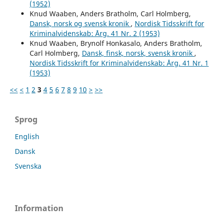
(1952)
Knud Waaben, Anders Bratholm, Carl Holmberg,
Dansk, norsk og svensk kronik
,
Nordisk Tidsskrift for
Kriminalvidenskab: Årg. 41 Nr. 2 (1953)
Knud Waaben, Brynolf Honkasalo, Anders Bratholm,
Carl Holmberg,
Dansk, finsk, norsk, svensk kronik
,
Nordisk Tidsskrift for Kriminalvidenskab: Årg. 41 Nr. 1
(1953)
<<
<
1
2
3
4
5
6
7
8
9
10
>
>>
Sprog
English
Dansk
Svenska
Information