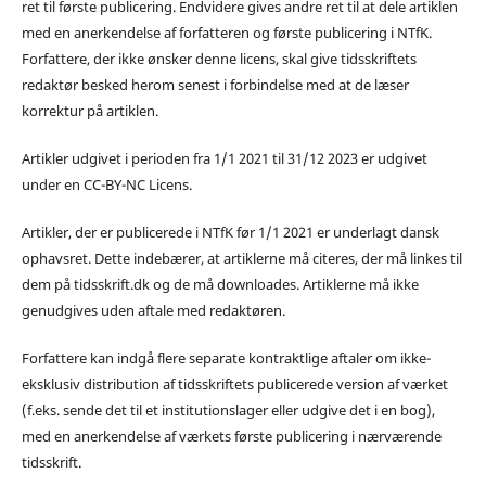
ret til første publicering. Endvidere gives andre ret til at dele artiklen
med en anerkendelse af forfatteren og første publicering i NTfK.
Forfattere, der ikke ønsker denne licens, skal give tidsskriftets
redaktør besked herom senest i forbindelse med at de læser
korrektur på artiklen.
Artikler udgivet i perioden fra 1/1 2021 til 31/12 2023 er udgivet
under en CC-BY-NC Licens.
Artikler, der er publicerede i NTfK før 1/1 2021 er underlagt dansk
ophavsret. Dette indebærer, at artiklerne må citeres, der må linkes til
dem på tidsskrift.dk og de må downloades. Artiklerne må ikke
genudgives uden aftale med redaktøren.
Forfattere kan indgå flere separate kontraktlige aftaler om ikke-
eksklusiv distribution af tidsskriftets publicerede version af værket
(f.eks. sende det til et institutionslager eller udgive det i en bog),
med en anerkendelse af værkets første publicering i nærværende
tidsskrift.