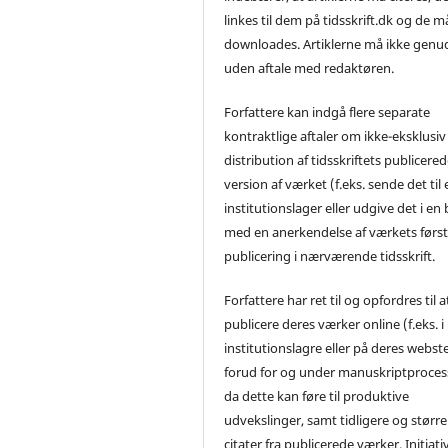
linkes til dem på tidsskrift.dk og de m
downloades. Artiklerne må ikke genu
uden aftale med redaktøren.
Forfattere kan indgå flere separate
kontraktlige aftaler om ikke-eksklusiv
distribution af tidsskriftets publicere
version af værket (f.eks. sende det til 
institutionslager eller udgive det i en
med en anerkendelse af værkets førs
publicering i nærværende tidsskrift.
Forfattere har ret til og opfordres til a
publicere deres værker online (f.eks. i
institutionslagre eller på deres webst
forud for og under manuskriptproces
da dette kan føre til produktive
udvekslinger, samt tidligere og større
citater fra publicerede værker. Initiati