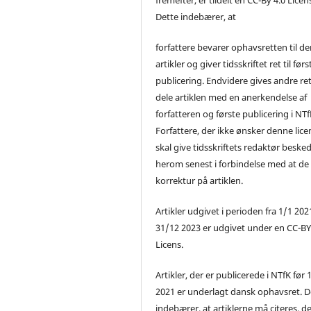
Dette indebærer, at
forfattere bevarer ophavsretten til de
artikler og giver tidsskriftet ret til førs
publicering. Endvidere gives andre ret 
dele artiklen med en anerkendelse af
forfatteren og første publicering i NTf
Forfattere, der ikke ønsker denne lice
skal give tidsskriftets redaktør beske
herom senest i forbindelse med at de
korrektur på artiklen.
Artikler udgivet i perioden fra 1/1 2021
31/12 2023 er udgivet under en CC-B
Licens.
Artikler, der er publicerede i NTfK før 
2021 er underlagt dansk ophavsret. D
indebærer, at artiklerne må citeres, d