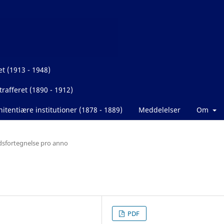
et (1913 - 1948)
rafferet (1890 - 1912)
itentiære institutioner (1878 - 1889)
Meddelelser
Om
dsfortegnelse pro anno
PDF