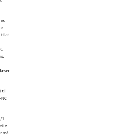
res
te
til at
K.
ns,
d
 læser
 til
Y-NC
1/1
ette
er må