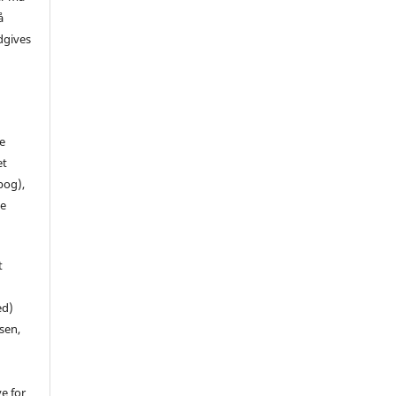
å
dgives
de
et
 bog),
te
t
ed)
sen,
ve for