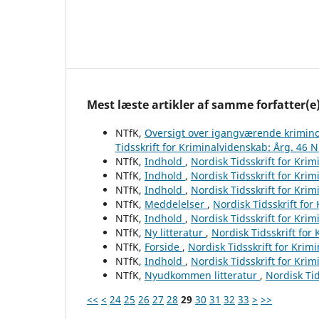
Mest læste artikler af samme forfatter(e
NTfK,
Oversigt over igangværende krimino
Tidsskrift for Kriminalvidenskab: Årg. 46 N
NTfK,
Indhold
,
Nordisk Tidsskrift for Krim
NTfK,
Indhold
,
Nordisk Tidsskrift for Krim
NTfK,
Indhold
,
Nordisk Tidsskrift for Krim
NTfK,
Meddelelser
,
Nordisk Tidsskrift for
NTfK,
Indhold
,
Nordisk Tidsskrift for Krim
NTfK,
Ny litteratur
,
Nordisk Tidsskrift for
NTfK,
Forside
,
Nordisk Tidsskrift for Krim
NTfK,
Indhold
,
Nordisk Tidsskrift for Krim
NTfK,
Nyudkommen litteratur
,
Nordisk Tid
<<
<
24
25
26
27
28
29
30
31
32
33
>
>>