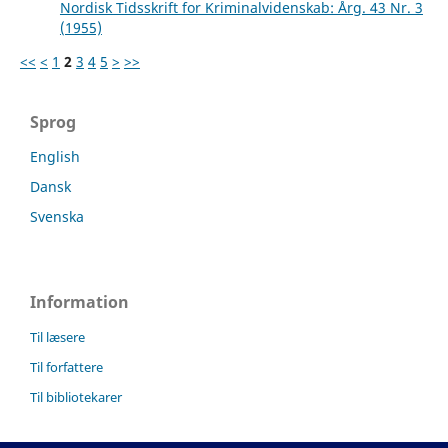
Nordisk Tidsskrift for Kriminalvidenskab: Årg. 43 Nr. 3
(1955)
<<
<
1
2
3
4
5
>
>>
Sprog
English
Dansk
Svenska
Information
Til læsere
Til forfattere
Til bibliotekarer