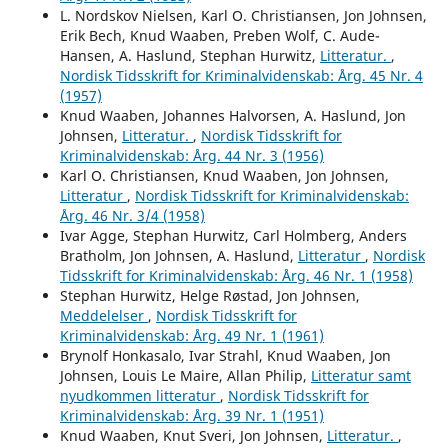
L. Nordskov Nielsen, Karl O. Christiansen, Jon Johnsen,
Erik Bech, Knud Waaben, Preben Wolf, C. Aude-
Hansen, A. Haslund, Stephan Hurwitz,
Litteratur.
,
Nordisk Tidsskrift for Kriminalvidenskab: Årg. 45 Nr. 4
(1957)
Knud Waaben, Johannes Halvorsen, A. Haslund, Jon
Johnsen,
Litteratur.
,
Nordisk Tidsskrift for
Kriminalvidenskab: Årg. 44 Nr. 3 (1956)
Karl O. Christiansen, Knud Waaben, Jon Johnsen,
Litteratur
,
Nordisk Tidsskrift for Kriminalvidenskab:
Årg. 46 Nr. 3/4 (1958)
Ivar Agge, Stephan Hurwitz, Carl Holmberg, Anders
Bratholm, Jon Johnsen, A. Haslund,
Litteratur
,
Nordisk
Tidsskrift for Kriminalvidenskab: Årg. 46 Nr. 1 (1958)
Stephan Hurwitz, Helge Røstad, Jon Johnsen,
Meddelelser
,
Nordisk Tidsskrift for
Kriminalvidenskab: Årg. 49 Nr. 1 (1961)
Brynolf Honkasalo, Ivar Strahl, Knud Waaben, Jon
Johnsen, Louis Le Maire, Allan Philip,
Litteratur samt
nyudkommen litteratur
,
Nordisk Tidsskrift for
Kriminalvidenskab: Årg. 39 Nr. 1 (1951)
Knud Waaben, Knut Sveri, Jon Johnsen,
Litteratur.
,