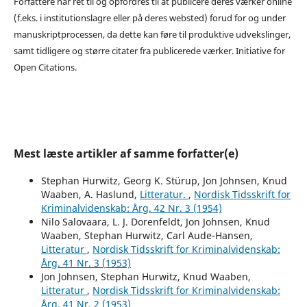
Forfattere har ret til og opfordres til at publicere deres værker online
(f.eks. i institutionslagre eller på deres websted) forud for og under
manuskriptprocessen, da dette kan føre til produktive udvekslinger,
samt tidligere og større citater fra publicerede værker. Initiative for
Open Citations.
Mest læste artikler af samme forfatter(e)
Stephan Hurwitz, Georg K. Stürup, Jon Johnsen, Knud
Waaben, A. Haslund,
Litteratur.
,
Nordisk Tidsskrift for
Kriminalvidenskab: Årg. 42 Nr. 3 (1954)
Nilo Salovaara, L. J. Dorenfeldt, Jon Johnsen, Knud
Waaben, Stephan Hurwitz, Carl Aude-Hansen,
Litteratur
,
Nordisk Tidsskrift for Kriminalvidenskab:
Årg. 41 Nr. 3 (1953)
Jon Johnsen, Stephan Hurwitz, Knud Waaben,
Litteratur
,
Nordisk Tidsskrift for Kriminalvidenskab:
Årg. 41 Nr. 2 (1953)