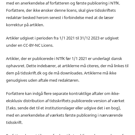
med en anerkendelse af forfatteren og første publicering i NTfK.
Forfattere, der ikke ønsker denne licens, skal give tidsskriftets
redaktør besked herom senest i forbindelse med at de læser
korrektur på artiklen.
Artikler udgivet i perioden fra 1/1 2021 til 31/12 2023 er udgivet
under en CC-BY-NC Licens.
Artikler, der er publicerede i NTfK før 1/1 2021 er underlagt dansk
ophavsret. Dette indebærer, at artiklerne må citeres, der må linkes til
dem på tidsskrift.dk og de må downloades. Artiklerne må ikke
genudgives uden aftale med redaktøren.
Forfattere kan indgå flere separate kontraktlige aftaler om ikke-
eksklusiv distribution af tidsskriftets publicerede version af værket
(f.eks. sende det til et institutionslager eller udgive det i en bog),
med en anerkendelse af værkets første publicering i nærværende
tidsskrift.