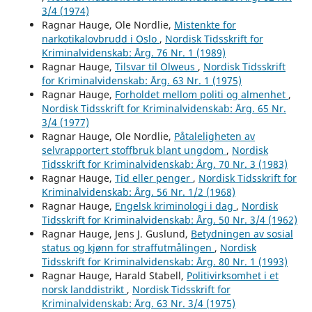
3/4 (1974)
Ragnar Hauge, Ole Nordlie,
Mistenkte for
narkotikalovbrudd i Oslo
,
Nordisk Tidsskrift for
Kriminalvidenskab: Årg. 76 Nr. 1 (1989)
Ragnar Hauge,
Tilsvar til Olweus
,
Nordisk Tidsskrift
for Kriminalvidenskab: Årg. 63 Nr. 1 (1975)
Ragnar Hauge,
Forholdet mellom politi og almenhet
,
Nordisk Tidsskrift for Kriminalvidenskab: Årg. 65 Nr.
3/4 (1977)
Ragnar Hauge, Ole Nordlie,
Påtaleligheten av
selvrapportert stoffbruk blant ungdom
,
Nordisk
Tidsskrift for Kriminalvidenskab: Årg. 70 Nr. 3 (1983)
Ragnar Hauge,
Tid eller penger
,
Nordisk Tidsskrift for
Kriminalvidenskab: Årg. 56 Nr. 1/2 (1968)
Ragnar Hauge,
Engelsk kriminologi i dag
,
Nordisk
Tidsskrift for Kriminalvidenskab: Årg. 50 Nr. 3/4 (1962)
Ragnar Hauge, Jens J. Guslund,
Betydningen av sosial
status og kjønn for straffutmålingen
,
Nordisk
Tidsskrift for Kriminalvidenskab: Årg. 80 Nr. 1 (1993)
Ragnar Hauge, Harald Stabell,
Politivirksomhet i et
norsk landdistrikt
,
Nordisk Tidsskrift for
Kriminalvidenskab: Årg. 63 Nr. 3/4 (1975)