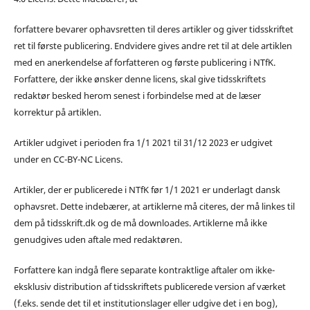
forfattere bevarer ophavsretten til deres artikler og giver tidsskriftet
ret til første publicering. Endvidere gives andre ret til at dele artiklen
med en anerkendelse af forfatteren og første publicering i NTfK.
Forfattere, der ikke ønsker denne licens, skal give tidsskriftets
redaktør besked herom senest i forbindelse med at de læser
korrektur på artiklen.
Artikler udgivet i perioden fra 1/1 2021 til 31/12 2023 er udgivet
under en CC-BY-NC Licens.
Artikler, der er publicerede i NTfK før 1/1 2021 er underlagt dansk
ophavsret. Dette indebærer, at artiklerne må citeres, der må linkes til
dem på tidsskrift.dk og de må downloades. Artiklerne må ikke
genudgives uden aftale med redaktøren.
Forfattere kan indgå flere separate kontraktlige aftaler om ikke-
eksklusiv distribution af tidsskriftets publicerede version af værket
(f.eks. sende det til et institutionslager eller udgive det i en bog),