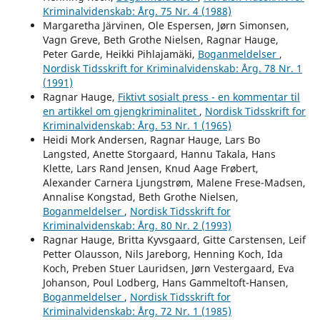
Kriminalvidenskab: Årg. 75 Nr. 4 (1988)
Margaretha Järvinen, Ole Espersen, Jørn Simonsen,
Vagn Greve, Beth Grothe Nielsen, Ragnar Hauge,
Peter Garde, Heikki Pihlajamäki,
Boganmeldelser
,
Nordisk Tidsskrift for Kriminalvidenskab: Årg. 78 Nr. 1
(1991)
Ragnar Hauge,
Fiktivt sosialt press - en kommentar til
en artikkel om gjengkriminalitet
,
Nordisk Tidsskrift for
Kriminalvidenskab: Årg. 53 Nr. 1 (1965)
Heidi Mork Andersen, Ragnar Hauge, Lars Bo
Langsted, Anette Storgaard, Hannu Takala, Hans
Klette, Lars Rand Jensen, Knud Aage Frøbert,
Alexander Carnera Ljungstrøm, Malene Frese-Madsen,
Annalise Kongstad, Beth Grothe Nielsen,
Boganmeldelser
,
Nordisk Tidsskrift for
Kriminalvidenskab: Årg. 80 Nr. 2 (1993)
Ragnar Hauge, Britta Kyvsgaard, Gitte Carstensen, Leif
Petter Olausson, Nils Jareborg, Henning Koch, Ida
Koch, Preben Stuer Lauridsen, Jørn Vestergaard, Eva
Johanson, Poul Lodberg, Hans Gammeltoft-Hansen,
Boganmeldelser
,
Nordisk Tidsskrift for
Kriminalvidenskab: Årg. 72 Nr. 1 (1985)