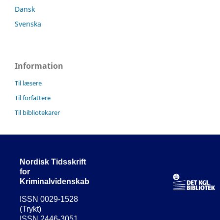
Dansk
Svenska
Information
Til læsere
Til forfattere
Til bibliotekarer
Nordisk Tidsskrift
for
Kriminalvidenskab
ISSN 0029-1528
(Trykt)
ISSN 2446-3051