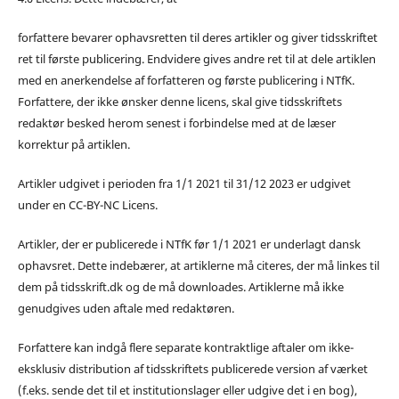
forfattere bevarer ophavsretten til deres artikler og giver tidsskriftet
ret til første publicering. Endvidere gives andre ret til at dele artiklen
med en anerkendelse af forfatteren og første publicering i NTfK.
Forfattere, der ikke ønsker denne licens, skal give tidsskriftets
redaktør besked herom senest i forbindelse med at de læser
korrektur på artiklen.
Artikler udgivet i perioden fra 1/1 2021 til 31/12 2023 er udgivet
under en CC-BY-NC Licens.
Artikler, der er publicerede i NTfK før 1/1 2021 er underlagt dansk
ophavsret. Dette indebærer, at artiklerne må citeres, der må linkes til
dem på tidsskrift.dk og de må downloades. Artiklerne må ikke
genudgives uden aftale med redaktøren.
Forfattere kan indgå flere separate kontraktlige aftaler om ikke-
eksklusiv distribution af tidsskriftets publicerede version af værket
(f.eks. sende det til et institutionslager eller udgive det i en bog),