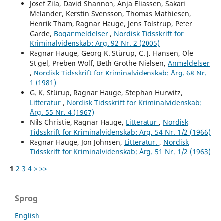
Josef Zila, David Shannon, Anja Eliassen, Sakari
Melander, Kerstin Svensson, Thomas Mathiesen,
Henrik Tham, Ragnar Hauge, Jens Tolstrup, Peter
Garde,
Boganmeldelser
,
Nordisk Tidsskrift for
Kriminalvidenskab: Årg. 92 Nr. 2 (2005)
Ragnar Hauge, Georg K. Stürup, C. J. Hansen, Ole
Stigel, Preben Wolf, Beth Grothe Nielsen,
Anmeldelser
,
Nordisk Tidsskrift for Kriminalvidenskab: Årg. 68 Nr.
1 (1981)
G. K. Stürup, Ragnar Hauge, Stephan Hurwitz,
Litteratur
,
Nordisk Tidsskrift for Kriminalvidenskab:
Årg. 55 Nr. 4 (1967)
Nils Christie, Ragnar Hauge,
Litteratur
,
Nordisk
Tidsskrift for Kriminalvidenskab: Årg. 54 Nr. 1/2 (1966)
Ragnar Hauge, Jon Johnsen,
Litteratur.
,
Nordisk
Tidsskrift for Kriminalvidenskab: Årg. 51 Nr. 1/2 (1963)
1
2
3
4
>
>>
Sprog
English