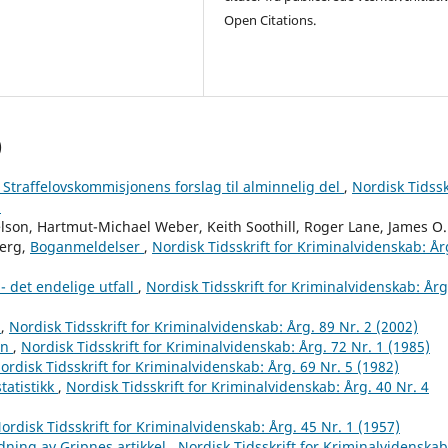
Open Citations.
)
? Straffelovskommisjonens forslag til alminnelig del
,
Nordisk Tidssk
)
lson, Hartmut-Michael Weber, Keith Soothill, Roger Lane, James O.
berg,
Boganmeldelser
,
Nordisk Tidsskrift for Kriminalvidenskab: År
 - det endelige utfall
,
Nordisk Tidsskrift for Kriminalvidenskab: Årg
n
,
Nordisk Tidsskrift for Kriminalvidenskab: Årg. 89 Nr. 2 (2002)
en
,
Nordisk Tidsskrift for Kriminalvidenskab: Årg. 72 Nr. 1 (1985)
ordisk Tidsskrift for Kriminalvidenskab: Årg. 69 Nr. 5 (1982)
tatistikk
,
Nordisk Tidsskrift for Kriminalvidenskab: Årg. 40 Nr. 4
ordisk Tidsskrift for Kriminalvidenskab: Årg. 45 Nr. 1 (1957)
dning av Gripnes artikkel
,
Nordisk Tidsskrift for Kriminalvidenskab