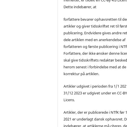
Dette indebærer, at
forfattere bevarer ophavsretten til de
artikler og giver tidsskriftet ret til førs
publicering. Endvidere gives andre ret 
dele artiklen med en anerkendelse af
forfatteren og første publicering i NTf
Forfattere, der ikke ønsker denne lice
skal give tidsskriftets redaktør beske
herom senest i forbindelse med at de
korrektur på artiklen.
Artikler udgivet i perioden fra 1/1 2021
31/12 2023 er udgivet under en CC-B
Licens.
Artikler, der er publicerede i NTfK før 
2021 er underlagt dansk ophavsret. D
indebærer, at artiklerne må citeres, d