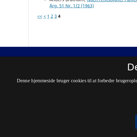
Årg. 51 Nr. 1/2 (1963)
<<
<
1
2
3
4
Nordisk Tidsskrift for Kriminalvidenskab
D
ISSN 0029-1528 (Trykt)
Denne hjemmeside bruger cookies til at forbedre brugerople
ISSN 2446-3051 (Online)
Tilgængelighedserklæring