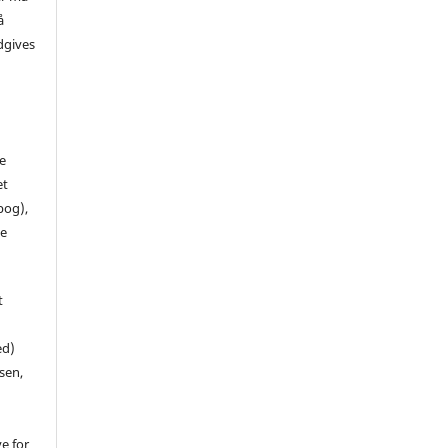
å
dgives
de
et
 bog),
te
t
ed)
sen,
ve for