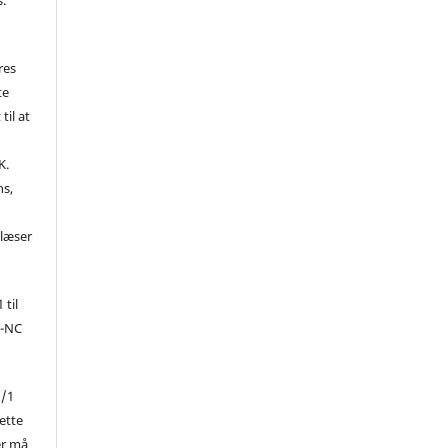
res
te
til at
K.
ns,
d
 læser
 til
Y-NC
1/1
ette
er må