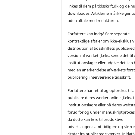
linkes til dem på tidsskrift.dk og de m
downloades. Artiklerne må ikke genu
uden aftale med redaktøren.
Forfattere kan indgå flere separate
kontraktlige aftaler om ikke-eksklusiv
distribution af tidsskriftets publicere
version af værket (f.eks. sende det til 
institutionslager eller udgive det i en
med en anerkendelse af værkets førs
publicering i nærværende tidsskrift.
Forfattere har ret til og opfordres til a
publicere deres værker online (f.eks. i
institutionslagre eller på deres webst
forud for og under manuskriptproces
da dette kan føre til produktive
udvekslinger, samt tidligere og større
citater fra publicerede værker. Initiati