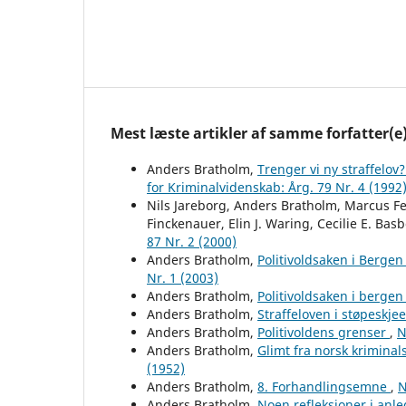
Mest læste artikler af samme forfatter(e
Anders Bratholm,
Trenger vi ny straffelov
for Kriminalvidenskab: Årg. 79 Nr. 4 (1992
Nils Jareborg, Anders Bratholm, Marcus Fe
Finckenauer, Elin J. Waring, Cecilie E. Bas
87 Nr. 2 (2000)
Anders Bratholm,
Politivoldsaken i Bergen
Nr. 1 (2003)
Anders Bratholm,
Politivoldsaken i berge
Anders Bratholm,
Straffeloven i støpeskje
Anders Bratholm,
Politivoldens grenser
,
N
Anders Bratholm,
Glimt fra norsk kriminals
(1952)
Anders Bratholm,
8. Forhandlingsemne
,
N
Anders Bratholm,
Noen refleksjoner i anle