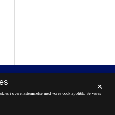
.
es
×
ookies i overensstemmelse med vores cookiepolitik.
Se vores