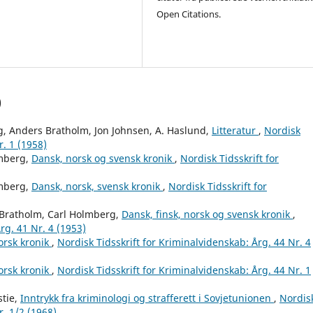
Open Citations.
)
g, Anders Bratholm, Jon Johnsen, A. Haslund,
Litteratur
,
Nordisk
r. 1 (1958)
mberg,
Dansk, norsk og svensk kronik
,
Nordisk Tidsskrift for
mberg,
Dansk, norsk, svensk kronik
,
Nordisk Tidsskrift for
Bratholm, Carl Holmberg,
Dansk, finsk, norsk og svensk kronik
,
rg. 41 Nr. 4 (1953)
orsk kronik
,
Nordisk Tidsskrift for Kriminalvidenskab: Årg. 44 Nr. 4
orsk kronik
,
Nordisk Tidsskrift for Kriminalvidenskab: Årg. 44 Nr. 1
stie,
Inntrykk fra kriminologi og strafferett i Sovjetunionen
,
Nordis
r. 1/2 (1968)