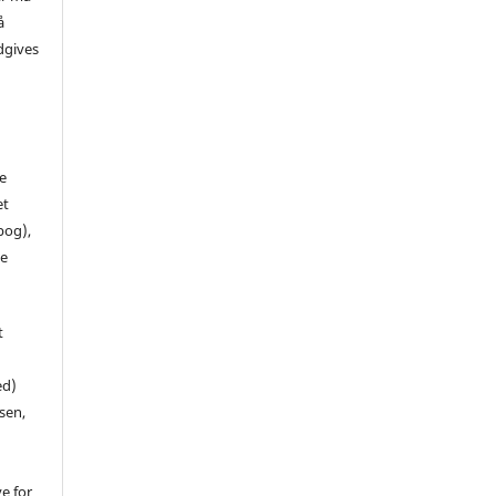
å
dgives
de
et
 bog),
te
t
ed)
sen,
ve for