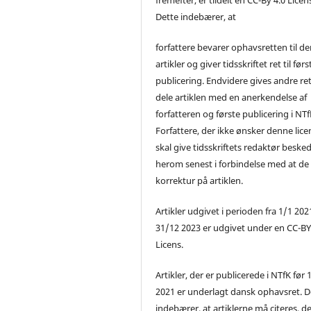
Dette indebærer, at
forfattere bevarer ophavsretten til de
artikler og giver tidsskriftet ret til førs
publicering. Endvidere gives andre ret 
dele artiklen med en anerkendelse af
forfatteren og første publicering i NTf
Forfattere, der ikke ønsker denne lice
skal give tidsskriftets redaktør beske
herom senest i forbindelse med at de
korrektur på artiklen.
Artikler udgivet i perioden fra 1/1 2021
31/12 2023 er udgivet under en CC-B
Licens.
Artikler, der er publicerede i NTfK før 
2021 er underlagt dansk ophavsret. D
indebærer, at artiklerne må citeres, d