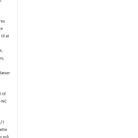
res
te
til at
K.
ns,
d
 læser
 til
Y-NC
1/1
ette
er må