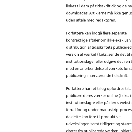
linkes til dem på tidsskrift.dk og de m
downloades. Artiklerne må ikke genu
uden aftale med redaktøren.
Forfattere kan indgå flere separate
kontraktlige aftaler om ikke-eksklusiv
distribution af tidsskriftets publicere
version af værket (f.eks. sende det til 
institutionslager eller udgive det i en
med en anerkendelse af værkets førs
publicering i nærværende tidsskrift.
Forfattere har ret til og opfordres til a
publicere deres værker online (f.eks. i
institutionslagre eller på deres webst
forud for og under manuskriptproces
da dette kan føre til produktive
udvekslinger, samt tidligere og større
citater fra publicerede værker. Initiati