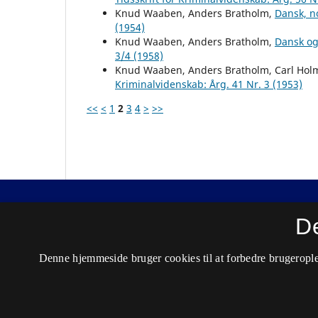
Knud Waaben, Anders Bratholm,
Dansk, n
(1954)
Knud Waaben, Anders Bratholm,
Dansk og
3/4 (1958)
Knud Waaben, Anders Bratholm, Carl Hol
Kriminalvidenskab: Årg. 41 Nr. 3 (1953)
<<
<
1
2
3
4
>
>>
Nordisk Tidsskrift for Kriminalvidenskab
D
ISSN 0029-1528 (Trykt)
Denne hjemmeside bruger cookies til at forbedre brugerople
ISSN 2446-3051 (Online)
Tilgængelighedserklæring