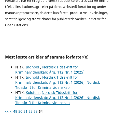
Forfattere har ret til og opfordres til at publicere deres værker online
(f.eks. i institutionslagre eller på deres websted) forud for og under
manuskriptprocessen, da dette kan føre til produktive udvekslinger,
samt tidligere og større citater fra publicerede værker. Initiative for
Open Citations.
Mest læste artikler af samme forfatter(e)
NTfK,
Indhold
,
Nordisk Tidsskrift for
Kriminalvidenskab: Årg. 112 Nr. 1 (2025)
NTfK,
Indhold
,
Nordisk Tidsskrift for
Kriminalvidenskab: Årg. 113 Nr. 1 (2026): Nordisk
Tidsskrift for Kriminalvidenskab
NTfK,
Kolofon
,
Nordisk Tidsskrift for
Kriminalvidenskab: Årg. 113 Nr. 1 (2026): Nordisk
Tidsskrift for Kriminalvidenskab
<<
<
49
50
51
52
53
54