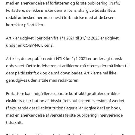
med en anerkendelse af forfatteren og første publicering i NTfK.
Forfattere, der ikke ønsker denne licens, skal give tidsskriftets
redaktør besked herom senest i forbindelse med at de læser
korrektur på artiklen.
Artikler udgivet i perioden fra 1/1 2021 til 31/12 2023 er udgivet
under en CC-BY-NC Licens.
Artikler, der er publicerede i NTfK før 1/1 2021 er underlagt dansk
ophavsret. Dette indebærer, at artiklerne må citeres, der må linkes til
dem på tidsskrift.dk og de må downloades. Artiklerne må ikke
genudgives uden aftale med redaktøren.
Forfattere kan indgå flere separate kontraktlige aftaler om ikke-
eksklusiv distribution af tidsskriftets publicerede version af værket
(f.eks. sende det til et institutionslager eller udgive det i en bog),
med en anerkendelse af værkets første publicering i nærværende
tidsskrift.