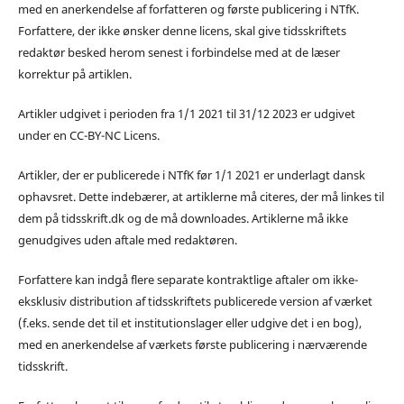
med en anerkendelse af forfatteren og første publicering i NTfK.
Forfattere, der ikke ønsker denne licens, skal give tidsskriftets
redaktør besked herom senest i forbindelse med at de læser
korrektur på artiklen.
Artikler udgivet i perioden fra 1/1 2021 til 31/12 2023 er udgivet
under en CC-BY-NC Licens.
Artikler, der er publicerede i NTfK før 1/1 2021 er underlagt dansk
ophavsret. Dette indebærer, at artiklerne må citeres, der må linkes til
dem på tidsskrift.dk og de må downloades. Artiklerne må ikke
genudgives uden aftale med redaktøren.
Forfattere kan indgå flere separate kontraktlige aftaler om ikke-
eksklusiv distribution af tidsskriftets publicerede version af værket
(f.eks. sende det til et institutionslager eller udgive det i en bog),
med en anerkendelse af værkets første publicering i nærværende
tidsskrift.