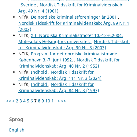
i Sverige
,
Nordisk Tidsskrift for Kriminalvidenskab:
Årg. 49 Nr. 4 (1961)
NTfK,
De nordiske kriminalistforeninger år 2001
,
Nordisk Tidsskrift for Kriminalvidenskab: Årg. 89 Nr. 1
(2002)
NTfK,
XIII Nordiska Kriminalistmötet 10.-12-6.2004.
Mötesplats Helsingfors universitet.
,
Nordisk Tidsskrift
for Kriminalvidenskab: Årg. 90 Nr. 3 (2003)
NTfK,
Program for det nordiske kriminalistmøde i
København 3.-7. juni 1952.
,
Nordisk Tidsskrift for
Kriminalvidenskab: Årg. 40 Nr. 2 (1952)
NTfK,
Indhold
,
Nordisk Tidsskrift for
Kriminalvidenskab: Årg. 111 Nr. 3 (2024)
NTfK,
Indhold
,
Nordisk Tidsskrift for
Kriminalvidenskab: Årg. 84 Nr. 3 (1997)
<<
<
2
3
4
5
6
7
8
9
10
11
>
>>
Sprog
English