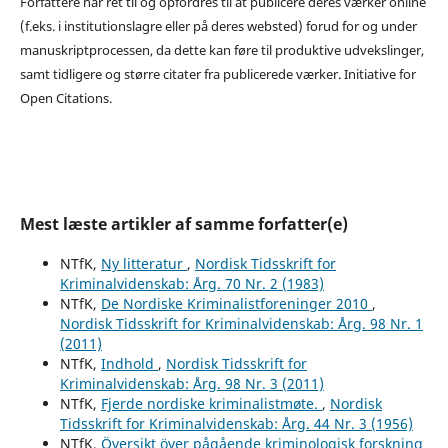
Forfattere har ret til og opfordres til at publicere deres værker online
(f.eks. i institutionslagre eller på deres websted) forud for og under
manuskriptprocessen, da dette kan føre til produktive udvekslinger,
samt tidligere og større citater fra publicerede værker. Initiative for
Open Citations.
Mest læste artikler af samme forfatter(e)
NTfK,
Ny litteratur
,
Nordisk Tidsskrift for
Kriminalvidenskab: Årg. 70 Nr. 2 (1983)
NTfK,
De Nordiske Kriminalistforeninger 2010
,
Nordisk Tidsskrift for Kriminalvidenskab: Årg. 98 Nr. 1
(2011)
NTfK,
Indhold
,
Nordisk Tidsskrift for
Kriminalvidenskab: Årg. 98 Nr. 3 (2011)
NTfK,
Fjerde nordiske kriminalistmøte.
,
Nordisk
Tidsskrift for Kriminalvidenskab: Årg. 44 Nr. 3 (1956)
NTfK,
Översikt över pågående kriminologisk forskning