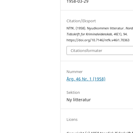
1958-03-29
Citation/Eksport
NTfK. (1958). Nyudkommen litteratur.
Nord
Tidsskrift for Kriminalvidenskab
,
46
(1), 94.
https://doi.org/10.7146/ntfk.v46i1.70363
Citationsformater
Nummer
Årg. 46 Nr. 1 (1958)
Sektion
Ny litteratur
Licens