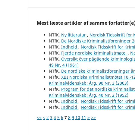
Mest læste artikler af samme forfatter(e
NTfK,
Ny litteratur
,
Nordisk Tidsskrift for
NTfK,
De Nordiske Kriminalistforeninger 
NTfK,
Indhold
,
Nordisk Tidsskrift for Krim
NTfK,
Fjerde nordiske kriminalistmøte.
,
No
NTfK,
Översikt över pågående kriminologis
49 Nr. 4 (1961)
NTfK,
De nordiske kriminalistforeninger å
NTfK,
XIII Nordiska Kriminalistmötet 10.-1
Kriminalvidenskab: Årg. 90 Nr. 3 (2003)
NTfK,
Program for det nordiske kriminalis
Kriminalvidenskab: Årg. 40 Nr. 2 (1952)
NTfK,
Indhold
,
Nordisk Tidsskrift for Krim
NTfK,
Indhold
,
Nordisk Tidsskrift for Krim
<<
<
2
3
4
5
6
7
8
9
10
11
>
>>