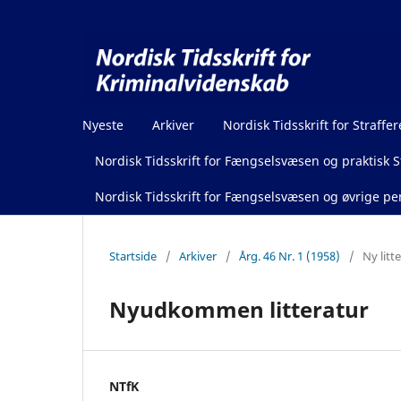
Nyeste
Arkiver
Nordisk Tidsskrift for Straffer
Nordisk Tidsskrift for Fængselsvæsen og praktisk St
Nordisk Tidsskrift for Fængselsvæsen og øvrige pen
Startside
/
Arkiver
/
Årg. 46 Nr. 1 (1958)
/
Ny litt
Nyudkommen litteratur
NTfK