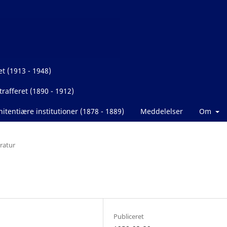
et (1913 - 1948)
rafferet (1890 - 1912)
itentiære institutioner (1878 - 1889)
Meddelelser
Om
eratur
Publiceret