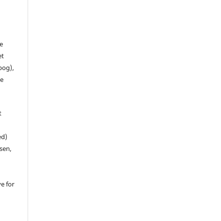
de
et
 bog),
te
t
ed)
sen,
ve for