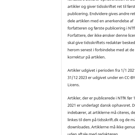
artikler og giver tidsskriftet ret til førs
publicering. Endvidere gives andre ret 
dele artiklen med en anerkendelse af
forfatteren og første publicering i NTf
Forfattere, der ikke ønsker denne lice
skal give tidsskriftets redaktør beske
herom senest i forbindelse med at de
korrektur på artiklen.
Artikler udgivet i perioden fra 1/1 2021
31/12 2023 er udgivet under en CC-B
Licens.
Artikler, der er publicerede i NTfK før 
2021 er underlagt dansk ophavsret. D
indebærer, at artiklerne må citeres, d
linkes til dem på tidsskrift.dk og de m
downloades. Artiklerne må ikke genu
uden aftale med redaktøren.