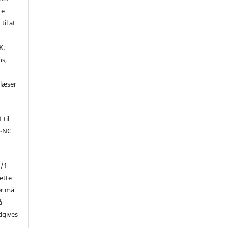
te
til at
K.
ns,
d
 læser
 til
Y-NC
1/1
ette
er må
å
dgives