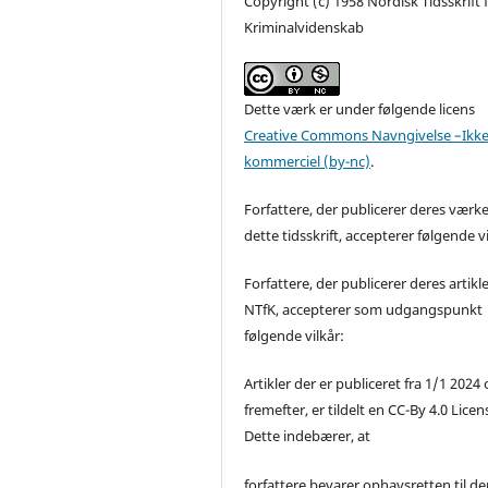
Copyright (c) 1958 Nordisk Tidsskrift 
Kriminalvidenskab
Dette værk er under følgende licens
Creative Commons Navngivelse –Ikke
kommerciel (by-nc)
.
Forfattere, der publicerer deres værke
dette tidsskrift, accepterer følgende vi
Forfattere, der publicerer deres artikle
NTfK, accepterer som udgangspunkt
følgende vilkår:
Artikler der er publiceret fra 1/1 2024
fremefter, er tildelt en CC-By 4.0 Licen
Dette indebærer, at
forfattere bevarer ophavsretten til de