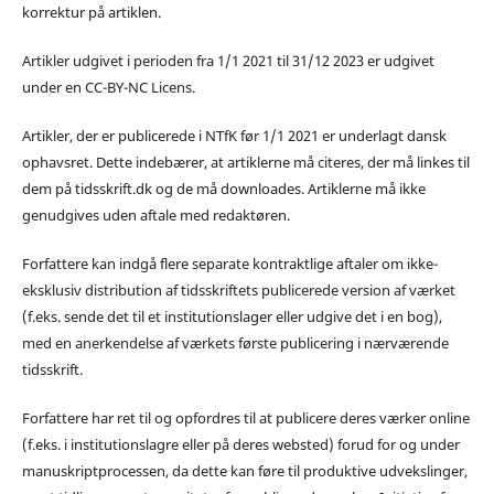
korrektur på artiklen.
Artikler udgivet i perioden fra 1/1 2021 til 31/12 2023 er udgivet
under en CC-BY-NC Licens.
Artikler, der er publicerede i NTfK før 1/1 2021 er underlagt dansk
ophavsret. Dette indebærer, at artiklerne må citeres, der må linkes til
dem på tidsskrift.dk og de må downloades. Artiklerne må ikke
genudgives uden aftale med redaktøren.
Forfattere kan indgå flere separate kontraktlige aftaler om ikke-
eksklusiv distribution af tidsskriftets publicerede version af værket
(f.eks. sende det til et institutionslager eller udgive det i en bog),
med en anerkendelse af værkets første publicering i nærværende
tidsskrift.
Forfattere har ret til og opfordres til at publicere deres værker online
(f.eks. i institutionslagre eller på deres websted) forud for og under
manuskriptprocessen, da dette kan føre til produktive udvekslinger,