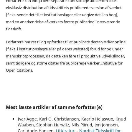
Forfattere kan indgå flere separate kontraktlige aftaler om ikke-
eksklusiv distribution af tidsskriftets publicerede version af værket
(f.eks. sende det til et institutionslager eller udgive det i en bog),
med en anerkendelse af værkets første publicering i nærværende
tidsskrift.
Forfattere har ret til og opfordres til at publicere deres værker online
(f.eks. i institutionslagre eller på deres websted) forud for og under
manuskriptprocessen, da dette kan føre til produktive udvekslinger,
samt tidligere og større citater fra publicerede værker. Initiative for
Open Citations.
Mest læste artikler af samme forfatter(e)
Ivar Agge, Karl O. Christiansen, Kaarlo Helasvuo, Knud
Waaben, Stephan Hurwitz, Nils Pårud, Jon Johnsen,
Carl Aude-Hansen,
Litteratur.
,
Nordisk Tidsskrift for