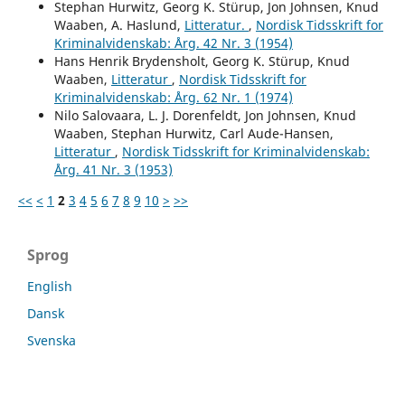
Stephan Hurwitz, Georg K. Stürup, Jon Johnsen, Knud
Waaben, A. Haslund,
Litteratur.
,
Nordisk Tidsskrift for
Kriminalvidenskab: Årg. 42 Nr. 3 (1954)
Hans Henrik Brydensholt, Georg K. Stürup, Knud
Waaben,
Litteratur
,
Nordisk Tidsskrift for
Kriminalvidenskab: Årg. 62 Nr. 1 (1974)
Nilo Salovaara, L. J. Dorenfeldt, Jon Johnsen, Knud
Waaben, Stephan Hurwitz, Carl Aude-Hansen,
Litteratur
,
Nordisk Tidsskrift for Kriminalvidenskab:
Årg. 41 Nr. 3 (1953)
<<
<
1
2
3
4
5
6
7
8
9
10
>
>>
Sprog
English
Dansk
Svenska