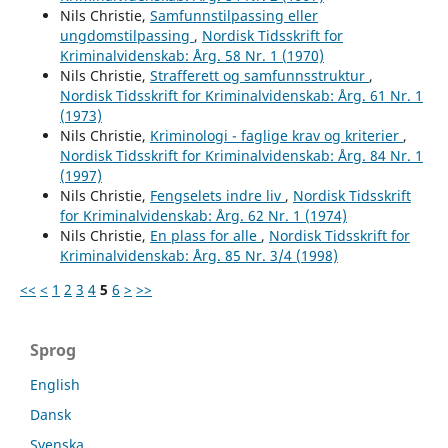
Nils Christie,
Samfunnstilpassing eller
ungdomstilpassing
,
Nordisk Tidsskrift for
Kriminalvidenskab: Årg. 58 Nr. 1 (1970)
Nils Christie,
Strafferett og samfunnsstruktur
,
Nordisk Tidsskrift for Kriminalvidenskab: Årg. 61 Nr. 1
(1973)
Nils Christie,
Kriminologi - faglige krav og kriterier
,
Nordisk Tidsskrift for Kriminalvidenskab: Årg. 84 Nr. 1
(1997)
Nils Christie,
Fengselets indre liv
,
Nordisk Tidsskrift
for Kriminalvidenskab: Årg. 62 Nr. 1 (1974)
Nils Christie,
En plass for alle
,
Nordisk Tidsskrift for
Kriminalvidenskab: Årg. 85 Nr. 3/4 (1998)
<<
<
1
2
3
4
5
6
>
>>
Sprog
English
Dansk
Svenska