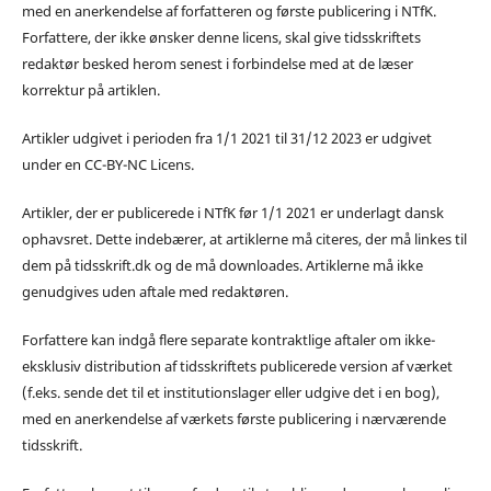
med en anerkendelse af forfatteren og første publicering i NTfK.
Forfattere, der ikke ønsker denne licens, skal give tidsskriftets
redaktør besked herom senest i forbindelse med at de læser
korrektur på artiklen.
Artikler udgivet i perioden fra 1/1 2021 til 31/12 2023 er udgivet
under en CC-BY-NC Licens.
Artikler, der er publicerede i NTfK før 1/1 2021 er underlagt dansk
ophavsret. Dette indebærer, at artiklerne må citeres, der må linkes til
dem på tidsskrift.dk og de må downloades. Artiklerne må ikke
genudgives uden aftale med redaktøren.
Forfattere kan indgå flere separate kontraktlige aftaler om ikke-
eksklusiv distribution af tidsskriftets publicerede version af værket
(f.eks. sende det til et institutionslager eller udgive det i en bog),
med en anerkendelse af værkets første publicering i nærværende
tidsskrift.