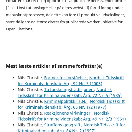
Forfattere har ret til og opfordres til at publicere deres værker online
(f.eks. i institutionslagre eller på deres websted) forud for og under
manuskriptprocessen, da dette kan føre til produktive udvekslinger,
samt tidligere og større citater fra publicerede værker. Initiative for
Open Citations.
Mest læste artikler af samme forfatter(e)
Nils Christie,
Former for forståelse
,
Nordisk Tidsskrift
for Kriminalvidenskab: Årg. 92 Nr. 3 (2005)
Nils Christie,
To forskningstradisjoner
,
Nordisk
Tidsskrift for Kriminalvidenskab: Årg. 72 Nr. 5 (1985)
Nils Christie,
Kriminalpolitikk i F.N.
,
Nordisk Tidsskrift
for Kriminalvidenskab: Årg. 65 Nr. 1/2 (1977)
Nils Christie,
Reaksjonens virkninger
,
Nordisk
Tidsskrift for Kriminalvidenskab: Årg. 49 Nr. 2/3 (1961)
Nils Christie,
Straffens geografi
,
Nordisk Tidsskrift for
Kriminalvidenskab: Årg. 84 Nr. 2 (1997)