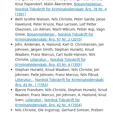
Knut Papendorf, Malin Åkerström,
Boganmeldelser
,
Nordisk Tidsskrift for Kriminalvidenskab: Årg. 78 Nr. 4
(1991)
Beth Grothe Nielsen, Nils Christie, Peter Garde, Jonas
Havelund, Peter Kruize, Paul Larsson, Leif Petter
Olaussen, Lin Adrian, Marit Wårum, Petter Asp, Vagn
Greve,
Boganmeldelser
,
Nordisk Tidsskrift for
Kriminalvidenskab: Årg. 97 Nr. 2 (2010)
Johs. Andenæs, A. Haslund, Karl O. Christiansen, Jon
Johnsen, Jørgen Smith, Stephan Hurwitz, Knud
Waaben, Franz Marcus, Carl Aude-Hansen, Nils
Christie,
Litteratur.
,
Nordisk Tidsskrift for
Kriminalvidenskab: Årg. 43 Nr. 4 (1955)
Stephan Hurwitz, Knud Waaben, Nils Christie, Jon
Johnsen, Palle Johnsen, Franz Marcus, Nils Pårud,
Litteratur.
,
Nordisk Tidsskrift for Kriminalvidenskab:
Årg. 43 Nr. 1 (1955)
Bjarne Frandsen, Nils Christie, Stephan Hurwitz, Knud
Waaben, Franz Marcus, Jon Johnsen, A. Haslund, Knut
Sveri,
Litteratur
,
Nordisk Tidsskrift for
Kriminalvidenskab: Årg. 42 Nr. 4 (1954)
Nils Christie, Ole Ingstrup, Gerhard Simson, Preben