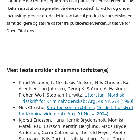
Forfattere har ret til og opfordres til at publicere deres værker online
(f.eks. i institutionslagre eller på deres websted) forud for og under
manuskriptprocessen, da dette kan føre til produktive udvekslinger,
samt tidligere og større citater fra publicerede værker. Initiative for
Open Citations.
Mest læste artikler af samme forfatter(e)
Knud Waaben, L. Nordskov Nielsen, Nils Christie, Kaj
Arentsen, Jon Johnsen, Georg K. Stürup, A. Haslund,
Preben Wolf, Stephan Hurwitz,
Litteratur
,
Nordisk
Tidsskrift for Kriminalvidenskab: Årg. 48 Nr. 2/3 (1960)
Nils Christie,
Straffen som problem
,
Nordisk Tidsskrift
for Kriminalvidenskab: Årg. 91 Nr. 4 (2004)
Kjersti Ericsson, Hans Henrik Brydensholt, Monika
Płatek, Paul Larsson, Kerstin Berglund, Mads Bryde
Andersen, Gorm Gabrielsen, Thorkild Høyer, Anette
Storgaard, Nils Christie, Nils Jareborg, Peter Garde,