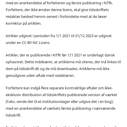
med en anerkendelse af forfatteren og første publicering i NTfK.
Forfattere, der ikke ønsker denne licens, skal give tidsskriftets
redaktør besked herom senest i forbindelse med at de læser
korrektur på artiklen.
Artikler udgivet i perioden fra 1/1 2021 til 31/12 2023 er udgivet
under en CC-BY-NC Licens.
Artikler, der er publicerede i NTfK før 1/1 2021 er underlagt dansk
ophavsret. Dette indebærer, at artiklerne må citeres, der må linkes til
dem på tidsskrift.dk og de må downloades. Artiklerne må ikke
genudgives uden aftale med redaktøren.
Forfattere kan indgå flere separate kontraktlige aftaler om ikke-
eksklusiv distribution af tidsskriftets publicerede version af værket
(f.eks. sende det til et institutionslager eller udgive det i en bog),
med en anerkendelse af værkets første publicering i nærværende
tidsskrift.