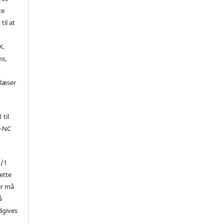
te
til at
K.
ns,
d
 læser
 til
Y-NC
1/1
ette
er må
å
dgives