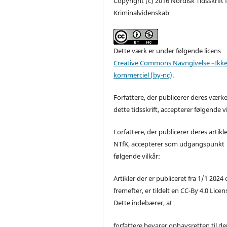
Copyright (c) 2016 Nordisk Tidsskrift 
Kriminalvidenskab
Dette værk er under følgende licens
Creative Commons Navngivelse –Ikke
kommerciel (by-nc)
.
Forfattere, der publicerer deres værke
dette tidsskrift, accepterer følgende vi
Forfattere, der publicerer deres artikle
NTfK, accepterer som udgangspunkt
følgende vilkår:
Artikler der er publiceret fra 1/1 2024
fremefter, er tildelt en CC-By 4.0 Licen
Dette indebærer, at
forfattere bevarer ophavsretten til de