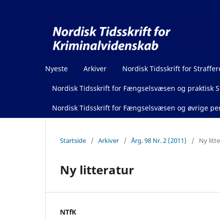
Nyeste
Arkiver
Nordisk Tidsskrift for Straffer
Nordisk Tidsskrift for Fængselsvæsen og praktisk St
Nordisk Tidsskrift for Fængselsvæsen og øvrige pen
Startside
/
Arkiver
/
Årg. 98 Nr. 2 (2011)
/
Ny litt
Ny litteratur
NTfK