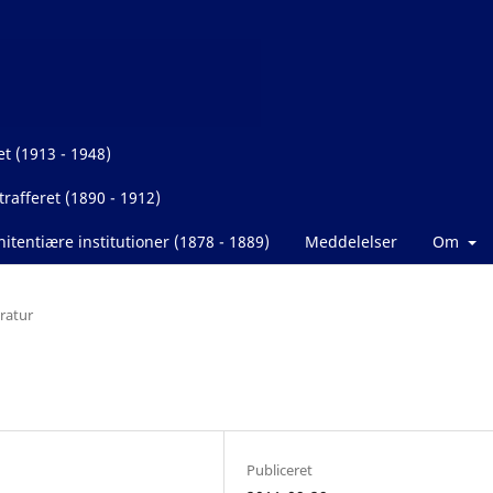
et (1913 - 1948)
rafferet (1890 - 1912)
itentiære institutioner (1878 - 1889)
Meddelelser
Om
eratur
Publiceret