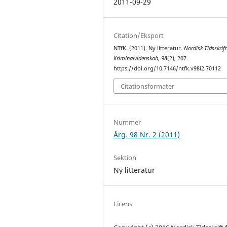
2011-09-29
Citation/Eksport
NTfK. (2011). Ny litteratur.
Nordisk Tidsskrift
Kriminalvidenskab
,
98
(2), 207.
https://doi.org/10.7146/ntfk.v98i2.70112
Citationsformater
Nummer
Årg. 98 Nr. 2 (2011)
Sektion
Ny litteratur
Licens