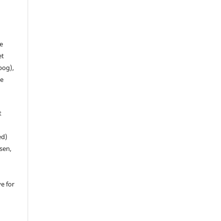
de
et
 bog),
te
t
ed)
sen,
ve for