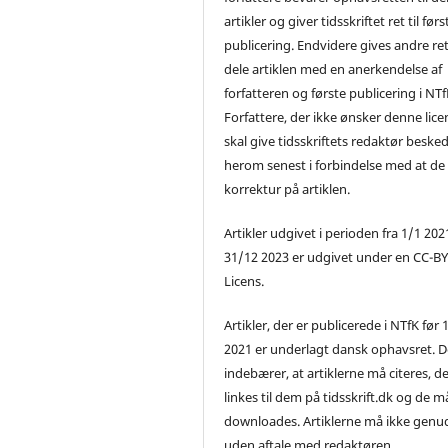
artikler og giver tidsskriftet ret til førs
publicering. Endvidere gives andre ret 
dele artiklen med en anerkendelse af
forfatteren og første publicering i NTf
Forfattere, der ikke ønsker denne lice
skal give tidsskriftets redaktør beske
herom senest i forbindelse med at de
korrektur på artiklen.
Artikler udgivet i perioden fra 1/1 2021
31/12 2023 er udgivet under en CC-B
Licens.
Artikler, der er publicerede i NTfK før 
2021 er underlagt dansk ophavsret. D
indebærer, at artiklerne må citeres, d
linkes til dem på tidsskrift.dk og de m
downloades. Artiklerne må ikke genu
uden aftale med redaktøren.