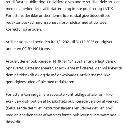
ret til første publicering. Endvidere gives andre ret til at dele artiklen
med en anerkendelse af forfatteren og første publicering i NTfK.
Forfattere, der ikke ønsker denne licens, skal give tidsskriftets
redaktør besked herom senest i forbindelse med at de læser
korrektur på artiklen.
Artikler udgivet i perioden fra 1/1 2021 til 31/12 2023 er udgivet
under en CC-BY-NC Licens.
Artikler, der er publicerede i NTfK før 1/1 2021 er underlagt dansk
ophavsret. Dette indebærer, at artiklerne må citeres, der må linkes til
dem på tidsskrift.dk og de må downloades. Artiklerne må ikke
genudgives uden aftale med redaktøren.
Forfattere kan indgå flere separate kontraktlige aftaler om ikke-
eksklusiv distribution af tidsskriftets publicerede version af værket
(f.eks. sende det til et institutionslager eller udgive det i en bog),
med en anerkendelse af værkets første publicering i nærværende
tidsskrift.