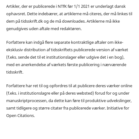
Artikler, der er publicerede i NTfK før 1/1 2021 er underlagt dansk
ophavsret. Dette indebærer, at artiklerne må citeres, der må linkes til
dem på tidsskrift.dk og de må downloades. Artiklerne må ikke
genudgives uden aftale med redaktøren.
Forfattere kan indgå flere separate kontraktlige aftaler om ikke-
eksklusiv distribution af tidsskriftets publicerede version af værket
(f.eks. sende det til et institutionslager eller udgive det i en bog),
med en anerkendelse af værkets første publicering i nærværende
tidsskrift.
Forfattere har ret til og opfordres til at publicere deres værker online
(f.eks. i institutionslagre eller på deres websted) forud for og under
manuskriptprocessen, da dette kan føre til produktive udvekslinger,
samt tidligere og større citater fra publicerede værker. Initiative for
Open Citations.