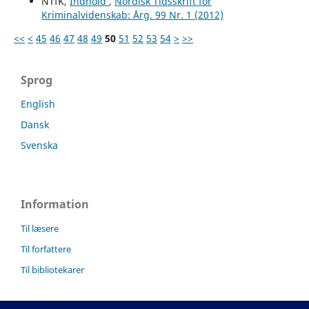
NTfK,
Indhold
,
Nordisk Tidsskrift for
Kriminalvidenskab: Årg. 99 Nr. 1 (2012)
<<
<
45
46
47
48
49
50
51
52
53
54
>
>>
Sprog
English
Dansk
Svenska
Information
Til læsere
Til forfattere
Til bibliotekarer