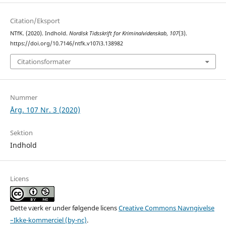
Citation/Eksport
NTfK. (2020). Indhold.
Nordisk Tidsskrift for Kriminalvidenskab
,
107
(3).
https://doi.org/10.7146/ntfk.v107i3.138982
Citationsformater
Nummer
Årg. 107 Nr. 3 (2020)
Sektion
Indhold
Licens
Dette værk er under følgende licens
Creative Commons Navngivelse
–Ikke-kommerciel (by-nc)
.