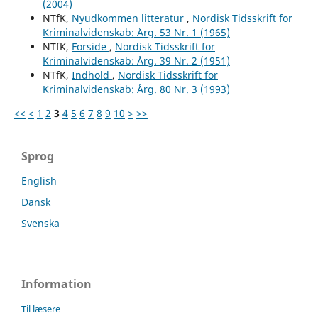
(2004)
NTfK,
Nyudkommen litteratur
,
Nordisk Tidsskrift for
Kriminalvidenskab: Årg. 53 Nr. 1 (1965)
NTfK,
Forside
,
Nordisk Tidsskrift for
Kriminalvidenskab: Årg. 39 Nr. 2 (1951)
NTfK,
Indhold
,
Nordisk Tidsskrift for
Kriminalvidenskab: Årg. 80 Nr. 3 (1993)
<<
<
1
2
3
4
5
6
7
8
9
10
>
>>
Sprog
English
Dansk
Svenska
Information
Til læsere