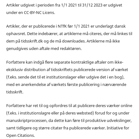
Artikler udgivet i perioden fra 1/1 2021 til 31/12 2023 er udgivet
under en CC-BY-NC Licens.
Artikler, der er publicerede i NTfK før 1/1 2021 er underlagt dansk
ophavsret. Dette indebærer, at artiklerne må citeres, der må linkes til
dem på tidsskrift.dk og de må downloades. Artiklerne må ikke
genudgives uden aftale med redaktøren.
Forfattere kan indgå flere separate kontraktlige aftaler om ikke-
eksklusiv distribution af tidsskriftets publicerede version af værket
(f.eks. sende det til et institutionslager eller udgive det i en bog),
med en anerkendelse af værkets første publicering i nærværende
tidsskrift.
Forfattere har ret til og opfordres til at publicere deres værker online
(f.eks. i institutionslagre eller på deres websted) forud for og under
manuskriptprocessen, da dette kan føre til produktive udvekslinger,
samt tidligere og større citater fra publicerede værker. Initiative for
Open Citations.