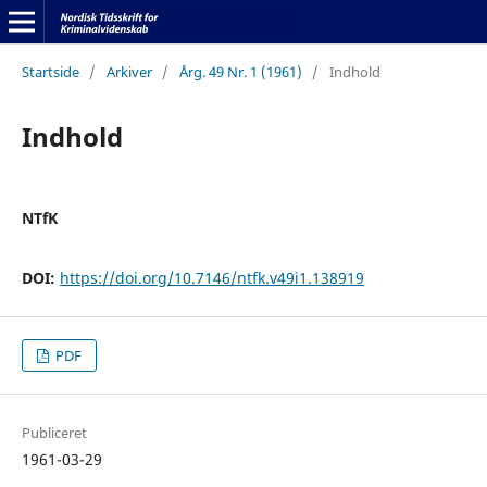
Startside
/
Arkiver
/
Årg. 49 Nr. 1 (1961)
/
Indhold
Indhold
NTfK
DOI:
https://doi.org/10.7146/ntfk.v49i1.138919
PDF
Publiceret
1961-03-29