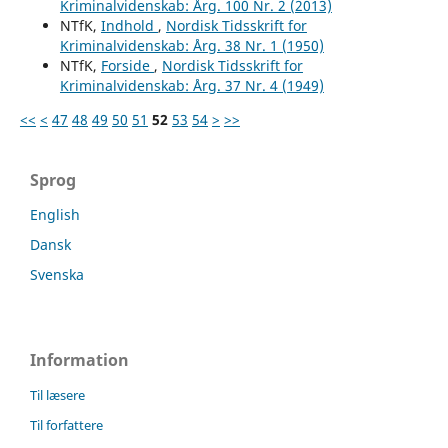
Kriminalvidenskab: Årg. 100 Nr. 2 (2013)
NTfK,
Indhold
,
Nordisk Tidsskrift for
Kriminalvidenskab: Årg. 38 Nr. 1 (1950)
NTfK,
Forside
,
Nordisk Tidsskrift for
Kriminalvidenskab: Årg. 37 Nr. 4 (1949)
<<
<
47
48
49
50
51
52
53
54
>
>>
Sprog
English
Dansk
Svenska
Information
Til læsere
Til forfattere