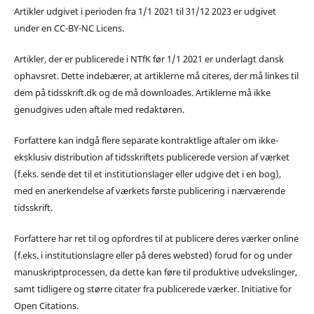
Artikler udgivet i perioden fra 1/1 2021 til 31/12 2023 er udgivet
under en CC-BY-NC Licens.
Artikler, der er publicerede i NTfK før 1/1 2021 er underlagt dansk
ophavsret. Dette indebærer, at artiklerne må citeres, der må linkes til
dem på tidsskrift.dk og de må downloades. Artiklerne må ikke
genudgives uden aftale med redaktøren.
Forfattere kan indgå flere separate kontraktlige aftaler om ikke-
eksklusiv distribution af tidsskriftets publicerede version af værket
(f.eks. sende det til et institutionslager eller udgive det i en bog),
med en anerkendelse af værkets første publicering i nærværende
tidsskrift.
Forfattere har ret til og opfordres til at publicere deres værker online
(f.eks. i institutionslagre eller på deres websted) forud for og under
manuskriptprocessen, da dette kan føre til produktive udvekslinger,
samt tidligere og større citater fra publicerede værker. Initiative for
Open Citations.