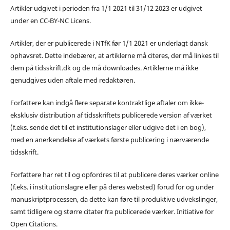
Artikler udgivet i perioden fra 1/1 2021 til 31/12 2023 er udgivet
under en CC-BY-NC Licens.
Artikler, der er publicerede i NTfK før 1/1 2021 er underlagt dansk
ophavsret. Dette indebærer, at artiklerne må citeres, der må linkes til
dem på tidsskrift.dk og de må downloades. Artiklerne må ikke
genudgives uden aftale med redaktøren.
Forfattere kan indgå flere separate kontraktlige aftaler om ikke-
eksklusiv distribution af tidsskriftets publicerede version af værket
(f.eks. sende det til et institutionslager eller udgive det i en bog),
med en anerkendelse af værkets første publicering i nærværende
tidsskrift.
Forfattere har ret til og opfordres til at publicere deres værker online
(f.eks. i institutionslagre eller på deres websted) forud for og under
manuskriptprocessen, da dette kan føre til produktive udvekslinger,
samt tidligere og større citater fra publicerede værker. Initiative for
Open Citations.