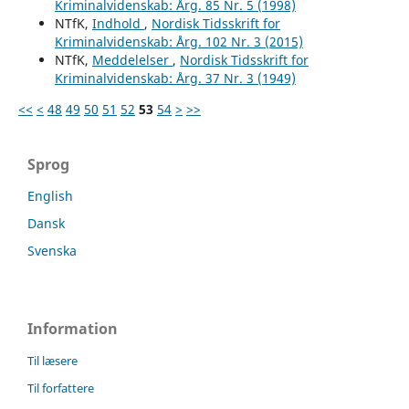
Kriminalvidenskab: Årg. 85 Nr. 5 (1998)
NTfK,
Indhold
,
Nordisk Tidsskrift for
Kriminalvidenskab: Årg. 102 Nr. 3 (2015)
NTfK,
Meddelelser
,
Nordisk Tidsskrift for
Kriminalvidenskab: Årg. 37 Nr. 3 (1949)
<<
<
48
49
50
51
52
53
54
>
>>
Sprog
English
Dansk
Svenska
Information
Til læsere
Til forfattere