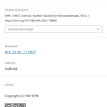
Citation/Eksport
NTfK. (1967). Indhold.
Nordisk Tidsskrift for Kriminalvidenskab
,
55
(1), 1.
https://doi.org/10.7146/ntfk.v55i1.138895
Citationsformater
Nummer
Årg. 55 Nr. 1 (1967)
Sektion
Indhold
Licens
Copyright (c) 1967 NTfK