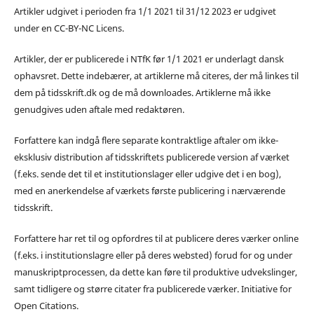
Artikler udgivet i perioden fra 1/1 2021 til 31/12 2023 er udgivet
under en CC-BY-NC Licens.
Artikler, der er publicerede i NTfK før 1/1 2021 er underlagt dansk
ophavsret. Dette indebærer, at artiklerne må citeres, der må linkes til
dem på tidsskrift.dk og de må downloades. Artiklerne må ikke
genudgives uden aftale med redaktøren.
Forfattere kan indgå flere separate kontraktlige aftaler om ikke-
eksklusiv distribution af tidsskriftets publicerede version af værket
(f.eks. sende det til et institutionslager eller udgive det i en bog),
med en anerkendelse af værkets første publicering i nærværende
tidsskrift.
Forfattere har ret til og opfordres til at publicere deres værker online
(f.eks. i institutionslagre eller på deres websted) forud for og under
manuskriptprocessen, da dette kan føre til produktive udvekslinger,
samt tidligere og større citater fra publicerede værker. Initiative for
Open Citations.