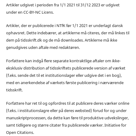
Artikler udgivet i perioden fra 1/1 2021 til 31/12 2023 er udgivet
under en CC-BY-NC Licens.
Artikler, der er publicerede i NTfK før 1/1 2021 er underlagt dansk
ophavsret. Dette indebærer, at artiklerne må citeres, der må linkes til
dem på tidsskrift.dk og de må downloades. Artiklerne må ikke
genudgives uden aftale med redaktøren.
Forfattere kan indgå flere separate kontraktlige aftaler om ikke-
eksklusiv distribution af tidsskriftets publicerede version af værket
(f.eks. sende det til et institutionslager eller udgive det i en bog),
med en anerkendelse af værkets første publicering i nærværende
tidsskrift.
Forfattere har ret til og opfordres til at publicere deres værker online
(f.eks. i institutionslagre eller på deres websted) forud for og under
manuskriptprocessen, da dette kan føre til produktive udvekslinger,
samt tidligere og større citater fra publicerede værker. Initiative for
Open Citations.