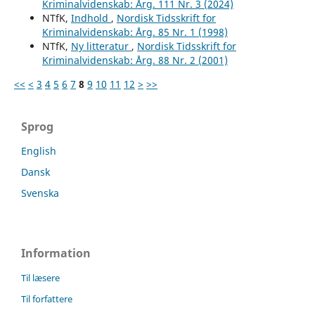
Kriminalvidenskab: Årg. 111 Nr. 3 (2024)
NTfK,
Indhold
,
Nordisk Tidsskrift for
Kriminalvidenskab: Årg. 85 Nr. 1 (1998)
NTfK,
Ny litteratur
,
Nordisk Tidsskrift for
Kriminalvidenskab: Årg. 88 Nr. 2 (2001)
<<
<
3
4
5
6
7
8
9
10
11
12
>
>>
Sprog
English
Dansk
Svenska
Information
Til læsere
Til forfattere