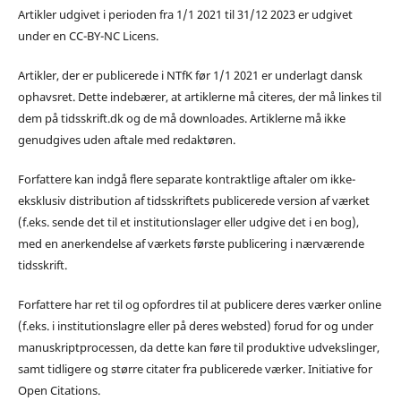
Artikler udgivet i perioden fra 1/1 2021 til 31/12 2023 er udgivet
under en CC-BY-NC Licens.
Artikler, der er publicerede i NTfK før 1/1 2021 er underlagt dansk
ophavsret. Dette indebærer, at artiklerne må citeres, der må linkes til
dem på tidsskrift.dk og de må downloades. Artiklerne må ikke
genudgives uden aftale med redaktøren.
Forfattere kan indgå flere separate kontraktlige aftaler om ikke-
eksklusiv distribution af tidsskriftets publicerede version af værket
(f.eks. sende det til et institutionslager eller udgive det i en bog),
med en anerkendelse af værkets første publicering i nærværende
tidsskrift.
Forfattere har ret til og opfordres til at publicere deres værker online
(f.eks. i institutionslagre eller på deres websted) forud for og under
manuskriptprocessen, da dette kan føre til produktive udvekslinger,
samt tidligere og større citater fra publicerede værker. Initiative for
Open Citations.