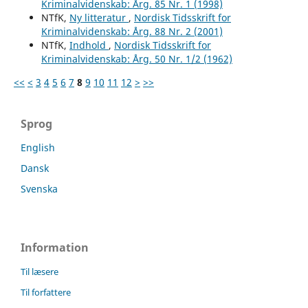
Kriminalvidenskab: Årg. 85 Nr. 1 (1998)
NTfK,
Ny litteratur
,
Nordisk Tidsskrift for
Kriminalvidenskab: Årg. 88 Nr. 2 (2001)
NTfK,
Indhold
,
Nordisk Tidsskrift for
Kriminalvidenskab: Årg. 50 Nr. 1/2 (1962)
<<
<
3
4
5
6
7
8
9
10
11
12
>
>>
Sprog
English
Dansk
Svenska
Information
Til læsere
Til forfattere