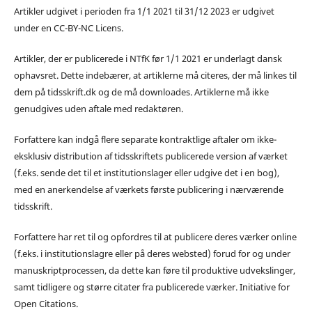
Artikler udgivet i perioden fra 1/1 2021 til 31/12 2023 er udgivet
under en CC-BY-NC Licens.
Artikler, der er publicerede i NTfK før 1/1 2021 er underlagt dansk
ophavsret. Dette indebærer, at artiklerne må citeres, der må linkes til
dem på tidsskrift.dk og de må downloades. Artiklerne må ikke
genudgives uden aftale med redaktøren.
Forfattere kan indgå flere separate kontraktlige aftaler om ikke-
eksklusiv distribution af tidsskriftets publicerede version af værket
(f.eks. sende det til et institutionslager eller udgive det i en bog),
med en anerkendelse af værkets første publicering i nærværende
tidsskrift.
Forfattere har ret til og opfordres til at publicere deres værker online
(f.eks. i institutionslagre eller på deres websted) forud for og under
manuskriptprocessen, da dette kan føre til produktive udvekslinger,
samt tidligere og større citater fra publicerede værker. Initiative for
Open Citations.