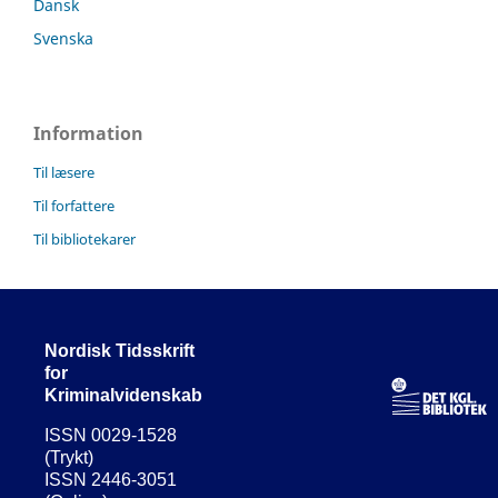
Dansk
Svenska
Information
Til læsere
Til forfattere
Til bibliotekarer
Nordisk Tidsskrift
for
Kriminalvidenskab
ISSN 0029-1528
(Trykt)
ISSN 2446-3051