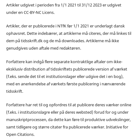
Artikler udgivet i perioden fra 1/1 2021 til 31/12 2023 er udgivet
under en CC-BY-NC Licens.
Artikler, der er publicerede i NTfK før 1/1 2021 er underlagt dansk
ophavsret. Dette indebærer, at artiklerne må citeres, der må linkes til
dem på tidsskrift.dk og de må downloades. Artiklerne må ikke
genudgives uden aftale med redaktøren.
Forfattere kan indgå flere separate kontraktlige aftaler om ikke-
eksklusiv distribution af tidsskriftets publicerede version af værket
(f.eks. sende det til et institutionslager eller udgive det i en bog),
med en anerkendelse af værkets første publicering i nærværende
tidsskrift.
Forfattere har ret til og opfordres til at publicere deres værker online
(f.eks. i institutionslagre eller på deres websted) forud for og under
manuskriptprocessen, da dette kan føre til produktive udvekslinger,
samt tidligere og større citater fra publicerede værker. Initiative for
Open Citations.