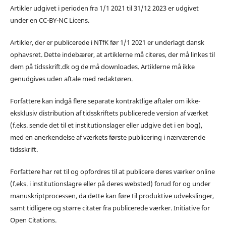
Artikler udgivet i perioden fra 1/1 2021 til 31/12 2023 er udgivet
under en CC-BY-NC Licens.
Artikler, der er publicerede i NTfK før 1/1 2021 er underlagt dansk
ophavsret. Dette indebærer, at artiklerne må citeres, der må linkes til
dem på tidsskrift.dk og de må downloades. Artiklerne må ikke
genudgives uden aftale med redaktøren.
Forfattere kan indgå flere separate kontraktlige aftaler om ikke-
eksklusiv distribution af tidsskriftets publicerede version af værket
(f.eks. sende det til et institutionslager eller udgive det i en bog),
med en anerkendelse af værkets første publicering i nærværende
tidsskrift.
Forfattere har ret til og opfordres til at publicere deres værker online
(f.eks. i institutionslagre eller på deres websted) forud for og under
manuskriptprocessen, da dette kan føre til produktive udvekslinger,
samt tidligere og større citater fra publicerede værker. Initiative for
Open Citations.