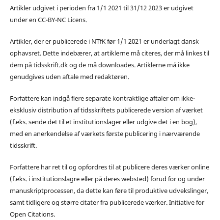
Artikler udgivet i perioden fra 1/1 2021 til 31/12 2023 er udgivet
under en CC-BY-NC Licens.
Artikler, der er publicerede i NTfK før 1/1 2021 er underlagt dansk
ophavsret. Dette indebærer, at artiklerne må citeres, der må linkes til
dem på tidsskrift.dk og de må downloades. Artiklerne må ikke
genudgives uden aftale med redaktøren.
Forfattere kan indgå flere separate kontraktlige aftaler om ikke-
eksklusiv distribution af tidsskriftets publicerede version af værket
(f.eks. sende det til et institutionslager eller udgive det i en bog),
med en anerkendelse af værkets første publicering i nærværende
tidsskrift.
Forfattere har ret til og opfordres til at publicere deres værker online
(f.eks. i institutionslagre eller på deres websted) forud for og under
manuskriptprocessen, da dette kan føre til produktive udvekslinger,
samt tidligere og større citater fra publicerede værker. Initiative for
Open Citations.