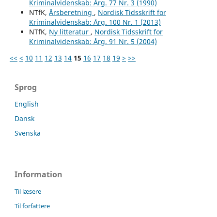
Kriminalvidenskab: Årg. 77 Nr. 3 (1990)
NTfK,
Årsberetning
,
Nordisk Tidsskrift for
Kriminalvidenskab: Årg. 100 Nr. 1 (2013)
NTfK,
Ny litteratur
,
Nordisk Tidsskrift for
Kriminalvidenskab: Årg. 91 Nr. 5 (2004)
<<
<
10
11
12
13
14
15
16
17
18
19
>
>>
Sprog
English
Dansk
Svenska
Information
Til læsere
Til forfattere