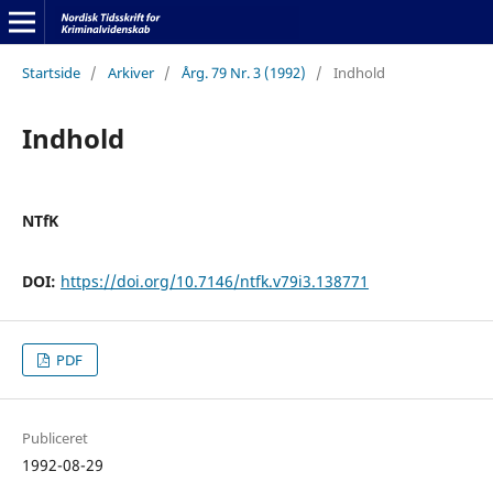
Startside
/
Arkiver
/
Årg. 79 Nr. 3 (1992)
/
Indhold
Indhold
NTfK
DOI:
https://doi.org/10.7146/ntfk.v79i3.138771
PDF
Publiceret
1992-08-29