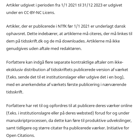
Artikler udgivet i perioden fra 1/1 2021 til 31/12 2023 er udgivet
under en CC-BY-NC Licens.
Artikler, der er publicerede i NTfK før 1/1 2021 er underlagt dansk
ophavsret. Dette indebærer, at artiklerne må citeres, der må linkes til
dem på tidsskrift.dk og de må downloades. Artiklerne må ikke
genudgives uden aftale med redaktøren.
Forfattere kan indgå flere separate kontraktlige aftaler om ikke-
eksklusiv distribution af tidsskriftets publicerede version af værket
(f.eks. sende det til et institutionslager eller udgive det i en bog),
med en anerkendelse af værkets første publicering i nærværende
tidsskrift.
Forfattere har ret til og opfordres til at publicere deres værker online
(f.eks. i institutionslagre eller på deres websted) forud for og under
manuskriptprocessen, da dette kan føre til produktive udvekslinger,
samt tidligere og større citater fra publicerede værker. Initiative for
Open Citations.