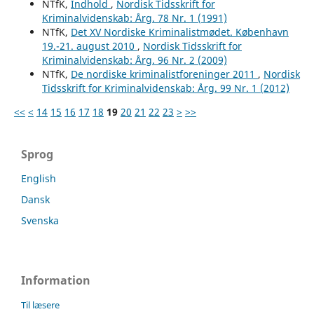
NTfK,
Indhold
,
Nordisk Tidsskrift for
Kriminalvidenskab: Årg. 78 Nr. 1 (1991)
NTfK,
Det XV Nordiske Kriminalistmødet. København
19.-21. august 2010
,
Nordisk Tidsskrift for
Kriminalvidenskab: Årg. 96 Nr. 2 (2009)
NTfK,
De nordiske kriminalistforeninger 2011
,
Nordisk
Tidsskrift for Kriminalvidenskab: Årg. 99 Nr. 1 (2012)
<<
<
14
15
16
17
18
19
20
21
22
23
>
>>
Sprog
English
Dansk
Svenska
Information
Til læsere