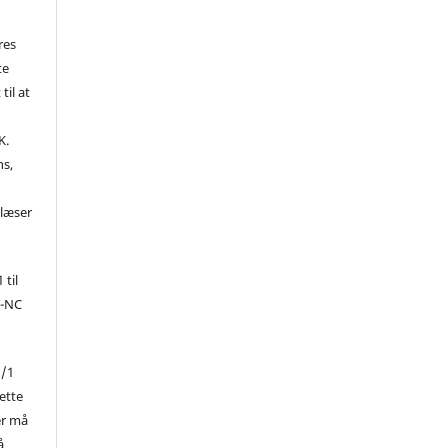
res
te
til at
K.
ns,
d
 læser
 til
Y-NC
1/1
ette
er må
å