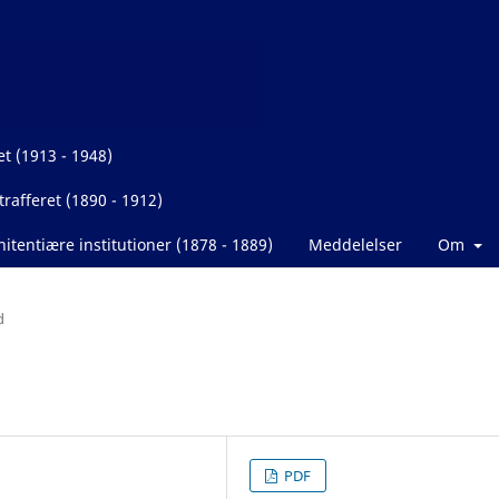
et (1913 - 1948)
rafferet (1890 - 1912)
itentiære institutioner (1878 - 1889)
Meddelelser
Om
d
PDF