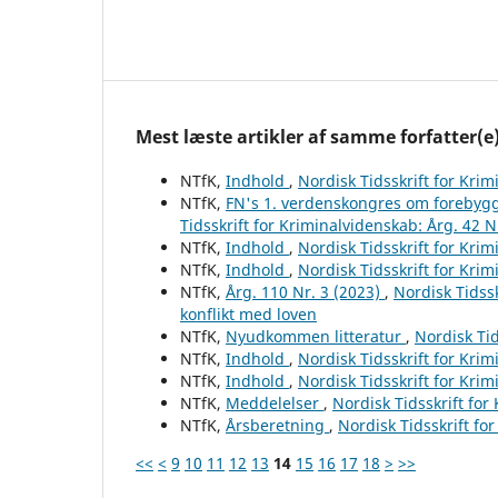
Mest læste artikler af samme forfatter(e
NTfK,
Indhold
,
Nordisk Tidsskrift for Krim
NTfK,
FN's 1. verdenskongres om forebygg
Tidsskrift for Kriminalvidenskab: Årg. 42 N
NTfK,
Indhold
,
Nordisk Tidsskrift for Krim
NTfK,
Indhold
,
Nordisk Tidsskrift for Krim
NTfK,
Årg. 110 Nr. 3 (2023)
,
Nordisk Tidssk
konflikt med loven
NTfK,
Nyudkommen litteratur
,
Nordisk Tid
NTfK,
Indhold
,
Nordisk Tidsskrift for Krim
NTfK,
Indhold
,
Nordisk Tidsskrift for Krim
NTfK,
Meddelelser
,
Nordisk Tidsskrift for
NTfK,
Årsberetning
,
Nordisk Tidsskrift fo
<<
<
9
10
11
12
13
14
15
16
17
18
>
>>