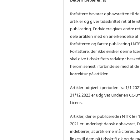
forfattere bevarer ophavsretten til de
artikler og giver tidsskriftet ret til førs
publicering. Endvidere gives andre ret 
dele artiklen med en anerkendelse af
forfatteren og første publicering i NTf
Forfattere, der ikke ønsker denne lice
skal give tidsskriftets redaktør beske
herom senest i forbindelse med at de
korrektur på artiklen.
Artikler udgivet i perioden fra 1/1 2021
31/12 2023 er udgivet under en CC-B
Licens.
Artikler, der er publicerede i NTfK før 
2021 er underlagt dansk ophavsret. D
indebærer, at artiklerne må citeres, d
linkes til dem på tidsskrift.dk og de m