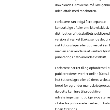
downloades. Artiklerne må ikke genu
uden aftale med redaktøren.
Forfattere kan indgå flere separate
kontraktlige aftaler om ikke-eksklusiv
distribution af tidsskriftets publicere
version af værket (f.eks. sende det til 
institutionslager eller udgive det i en
med en anerkendelse af værkets førs
publicering i nærværende tidsskrift.
Forfattere har ret til og opfordres til a
publicere deres værker online (f.eks. i
institutionslagre eller på deres webst
forud for og under manuskriptproces
da dette kan føre til produktive
udvekslinger, samt tidligere og større
citater fra publicerede værker. Initiati
Open Citations.