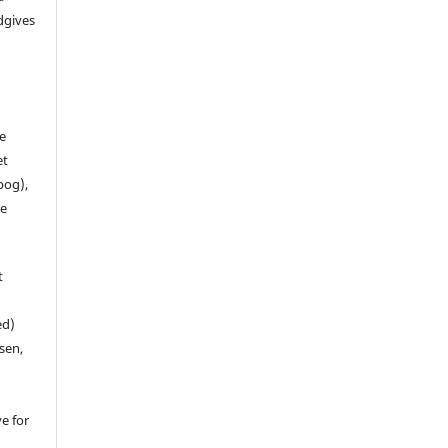
dgives
de
et
 bog),
te
t
ed)
sen,
ve for