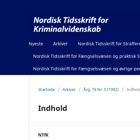
Nyeste
Arkiver
Nordisk Tidsskrift for Straffer
Nordisk Tidsskrift for Fængselsvæsen og praktisk St
Nordisk Tidsskrift for Fængselsvæsen og øvrige pen
Startside
/
Arkiver
/
Årg. 79 Nr. 3 (1992)
/
Indhol
Indhold
NTfK