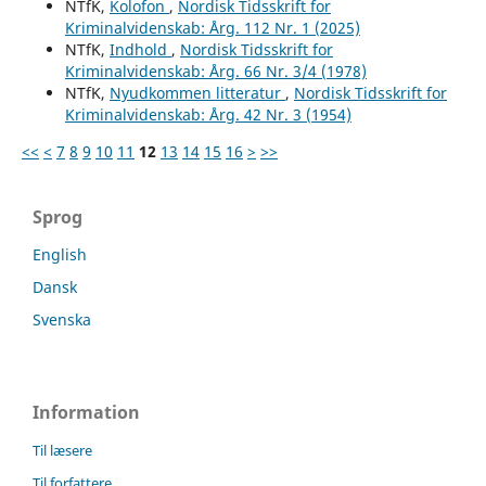
NTfK,
Kolofon
,
Nordisk Tidsskrift for
Kriminalvidenskab: Årg. 112 Nr. 1 (2025)
NTfK,
Indhold
,
Nordisk Tidsskrift for
Kriminalvidenskab: Årg. 66 Nr. 3/4 (1978)
NTfK,
Nyudkommen litteratur
,
Nordisk Tidsskrift for
Kriminalvidenskab: Årg. 42 Nr. 3 (1954)
<<
<
7
8
9
10
11
12
13
14
15
16
>
>>
Sprog
English
Dansk
Svenska
Information
Til læsere
Til forfattere