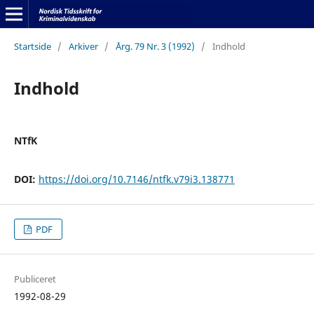
Startside
/
Arkiver
/
Årg. 79 Nr. 3 (1992)
/
Indhold
Indhold
NTfK
DOI:
https://doi.org/10.7146/ntfk.v79i3.138771
PDF
Publiceret
1992-08-29