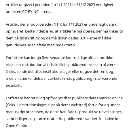
Artikler udgivet i perioden fra 1/1 2021 til 31/12 2023 er udgivet
under en CC-BY-NC Licens.
Artikler, der er publicerede i NTfK før 1/1 2021 er underlagt dansk
ophavsret. Dette indebærer, at artiklerne må citeres, der må linkes til
dem på tidsskrift.dk og de må downloades. Artiklerne må ikke
genudgives uden aftale med redaktøren.
Forfattere kan indgå flere separate kontraktlige aftaler om ikke-
eksklusiv distribution af tidsskriftets publicerede version af værket
(f.eks. sende det til et institutionslager eller udgive det i en bog),
med en anerkendelse af værkets første publicering i nærværende
tidsskrift.
Forfattere har ret til og opfordres til at publicere deres værker online
(f.eks. i institutionslagre eller på deres websted) forud for og under
manuskriptprocessen, da dette kan føre til produktive udvekslinger,
samt tidligere og større citater fra publicerede værker. Initiative for
Open Citations.