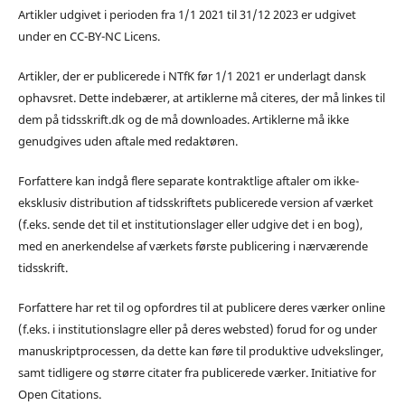
Artikler udgivet i perioden fra 1/1 2021 til 31/12 2023 er udgivet
under en CC-BY-NC Licens.
Artikler, der er publicerede i NTfK før 1/1 2021 er underlagt dansk
ophavsret. Dette indebærer, at artiklerne må citeres, der må linkes til
dem på tidsskrift.dk og de må downloades. Artiklerne må ikke
genudgives uden aftale med redaktøren.
Forfattere kan indgå flere separate kontraktlige aftaler om ikke-
eksklusiv distribution af tidsskriftets publicerede version af værket
(f.eks. sende det til et institutionslager eller udgive det i en bog),
med en anerkendelse af værkets første publicering i nærværende
tidsskrift.
Forfattere har ret til og opfordres til at publicere deres værker online
(f.eks. i institutionslagre eller på deres websted) forud for og under
manuskriptprocessen, da dette kan føre til produktive udvekslinger,
samt tidligere og større citater fra publicerede værker. Initiative for
Open Citations.