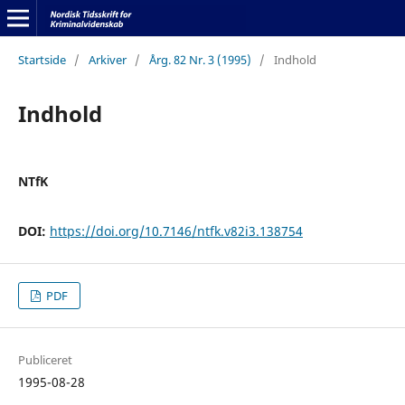
Startside
/
Arkiver
/
Årg. 82 Nr. 3 (1995)
/
Indhold
Indhold
NTfK
DOI:
https://doi.org/10.7146/ntfk.v82i3.138754
PDF
Publiceret
1995-08-28