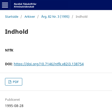
Startside
/
Arkiver
/
Årg. 82 Nr. 3 (1995)
/
Indhold
Indhold
NTfK
DOI:
https://doi.org/10.7146/ntfk.v82i3.138754
PDF
Publiceret
1995-08-28