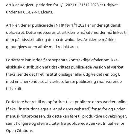
Artikler udgivet i perioden fra 1/1 2021 til 31/12 2023 er udgivet
under en CC-BY-NC Licens.
Artikler, der er publicerede i NTfK før 1/1 2021 er underlagt dansk
ophavsret. Dette indebærer, at artiklerne må citeres, der må linkes til
dem på tidsskrift.dk og de må downloades. Artiklerne må ikke
genudgives uden aftale med redaktøren.
Forfattere kan indgå flere separate kontraktlige aftaler om ikke-
eksklusiv distribution af tidsskriftets publicerede version af værket
(f.eks. sende det til et institutionslager eller udgive det i en bog),
med en anerkendelse af værkets første publicering i nærværende
tidsskrift.
Forfattere har ret til og opfordres til at publicere deres værker online
(f.eks. i institutionslagre eller på deres websted) forud for og under
manuskriptprocessen, da dette kan føre til produktive udvekslinger,
samt tidligere og større citater fra publicerede værker. Initiative for
Open Citations.