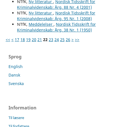
NTfK,
Ny litteratur
,
Nordisk Tidsskrift for
Kriminalvidenskab: Årg. 88 Nr. 4 (2001)
NTfK,
Ny litteratur
,
Nordisk Tidsskrift for
Kriminalvidenskab: Årg. 95 Nr. 1 (2008)
NTfK,
Meddelelser
,
Nordisk Tidsskrift for
Kriminalvidenskab: Årg. 38 Nr. 1 (1950)
<<
<
17
18
19
20
21
22
23
24
25
26
>
>>
Sprog
English
Dansk
Svenska
Information
Til læsere
Til forfattere