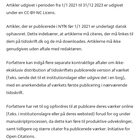
Artikler udgivet i perioden fra 1/1 2021 til 31/12 2023 er udgivet
under en CC-BY-NC Licens.
Artikler, der er publicerede i NTfK før 1/1 2021 er underlagt dansk
ophavsret. Dette indebærer, at artiklerne må citeres, der må linkes til
dem på tidsskrift.dk og de må downloades. Artiklerne må ikke
genudgives uden aftale med redaktøren.
Forfattere kan indgå flere separate kontraktlige aftaler om ikke-
eksklusiv distribution af tidsskriftets publicerede version af værket
(f.eks. sende det til et institutionslager eller udgive det i en bog),
med en anerkendelse af værkets første publicering i nærværende
tidsskrift.
Forfattere har ret til og opfordres til at publicere deres værker online
(f.eks. i institutionslagre eller på deres websted) forud for og under
manuskriptprocessen, da dette kan føre til produktive udvekslinger,
samt tidligere og større citater fra publicerede værker. Initiative for
Open Citations.