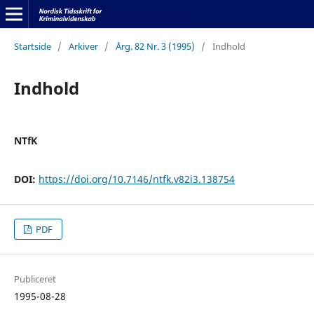
Startside
/
Arkiver
/
Årg. 82 Nr. 3 (1995)
/
Indhold
Indhold
NTfK
DOI:
https://doi.org/10.7146/ntfk.v82i3.138754
PDF
Publiceret
1995-08-28