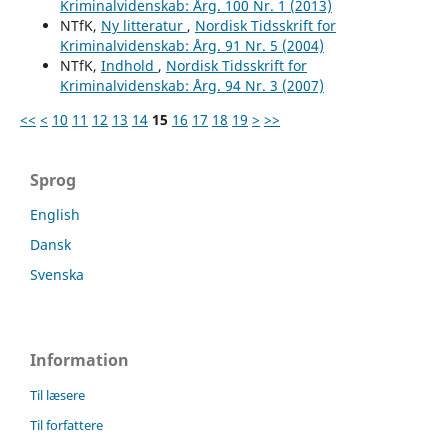
Kriminalvidenskab: Årg. 100 Nr. 1 (2013)
NTfK,
Ny litteratur
,
Nordisk Tidsskrift for
Kriminalvidenskab: Årg. 91 Nr. 5 (2004)
NTfK,
Indhold
,
Nordisk Tidsskrift for
Kriminalvidenskab: Årg. 94 Nr. 3 (2007)
<<
<
10
11
12
13
14
15
16
17
18
19
>
>>
Sprog
English
Dansk
Svenska
Information
Til læsere
Til forfattere