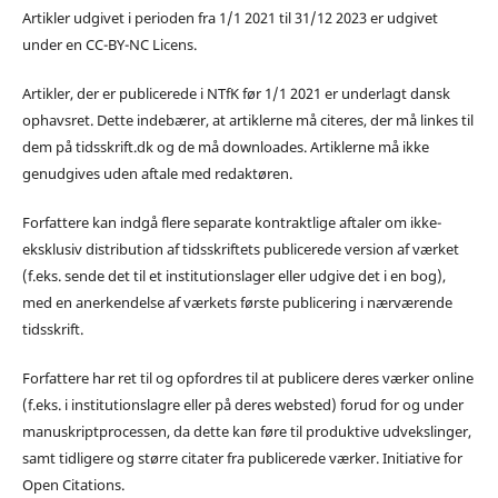
Artikler udgivet i perioden fra 1/1 2021 til 31/12 2023 er udgivet
under en CC-BY-NC Licens.
Artikler, der er publicerede i NTfK før 1/1 2021 er underlagt dansk
ophavsret. Dette indebærer, at artiklerne må citeres, der må linkes til
dem på tidsskrift.dk og de må downloades. Artiklerne må ikke
genudgives uden aftale med redaktøren.
Forfattere kan indgå flere separate kontraktlige aftaler om ikke-
eksklusiv distribution af tidsskriftets publicerede version af værket
(f.eks. sende det til et institutionslager eller udgive det i en bog),
med en anerkendelse af værkets første publicering i nærværende
tidsskrift.
Forfattere har ret til og opfordres til at publicere deres værker online
(f.eks. i institutionslagre eller på deres websted) forud for og under
manuskriptprocessen, da dette kan føre til produktive udvekslinger,
samt tidligere og større citater fra publicerede værker. Initiative for
Open Citations.