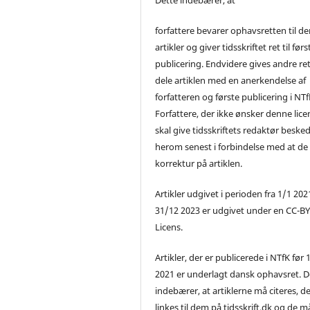
forfattere bevarer ophavsretten til de
artikler og giver tidsskriftet ret til førs
publicering. Endvidere gives andre ret 
dele artiklen med en anerkendelse af
forfatteren og første publicering i NTf
Forfattere, der ikke ønsker denne lice
skal give tidsskriftets redaktør beske
herom senest i forbindelse med at de
korrektur på artiklen.
Artikler udgivet i perioden fra 1/1 2021
31/12 2023 er udgivet under en CC-B
Licens.
Artikler, der er publicerede i NTfK før 
2021 er underlagt dansk ophavsret. D
indebærer, at artiklerne må citeres, d
linkes til dem på tidsskrift.dk og de m