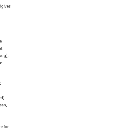
dgives
de
et
 bog),
te
t
ed)
sen,
ve for