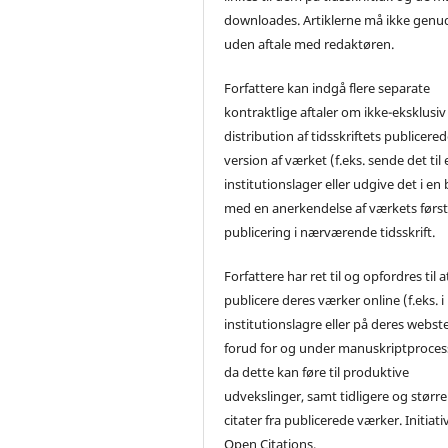
downloades. Artiklerne må ikke genu
uden aftale med redaktøren.
Forfattere kan indgå flere separate
kontraktlige aftaler om ikke-eksklusiv
distribution af tidsskriftets publicere
version af værket (f.eks. sende det til 
institutionslager eller udgive det i en
med en anerkendelse af værkets førs
publicering i nærværende tidsskrift.
Forfattere har ret til og opfordres til a
publicere deres værker online (f.eks. i
institutionslagre eller på deres webst
forud for og under manuskriptproces
da dette kan føre til produktive
udvekslinger, samt tidligere og større
citater fra publicerede værker. Initiati
Open Citations.