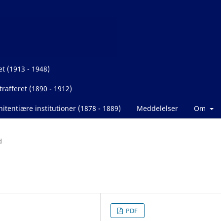
et (1913 - 1948)
rafferet (1890 - 1912)
itentiære institutioner (1878 - 1889)
Meddelelser
Om
d
PDF