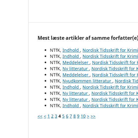
Mest læste artikler af samme forfatter(e
NTfK,
Indhold
,
Nordisk Tidsskrift for Krim
NTfK,
Indhold
,
Nordisk Tidsskrift for Krim
NTfK,
Meddelelser
,
Nordisk Tidsskrift for
NTfK,
Ny litteratur
,
Nordisk Tidsskrift for
NTfK,
Meddelelser
,
Nordisk Tidsskrift for
NTfK,
Nyudkommen litteratur
,
Nordisk Tid
NTfK,
Indhold
,
Nordisk Tidsskrift for Krim
NTfK,
Ny litteratur
,
Nordisk Tidsskrift for
NTfK,
Ny litteratur
,
Nordisk Tidsskrift for
NTfK,
Indhold
,
Nordisk Tidsskrift for Krim
<<
<
1
2
3
4
5
6
7
8
9
10
>
>>