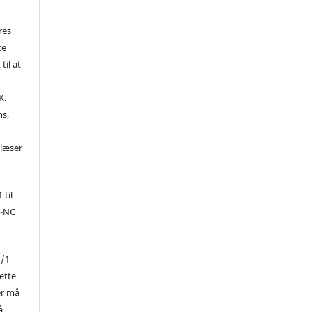
res
te
til at
K.
ns,
d
 læser
 til
Y-NC
1/1
ette
er må
å