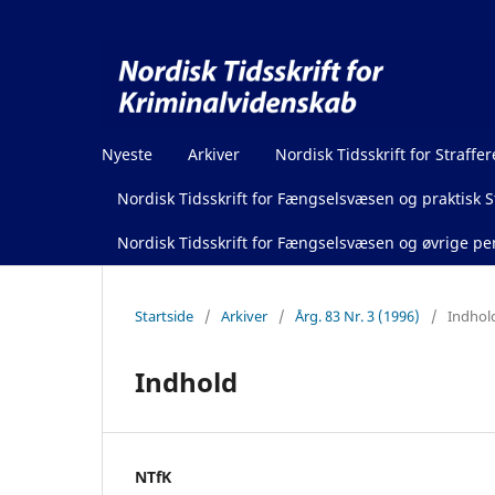
Nyeste
Arkiver
Nordisk Tidsskrift for Straffer
Nordisk Tidsskrift for Fængselsvæsen og praktisk St
Nordisk Tidsskrift for Fængselsvæsen og øvrige pen
Startside
/
Arkiver
/
Årg. 83 Nr. 3 (1996)
/
Indhol
Indhold
NTfK