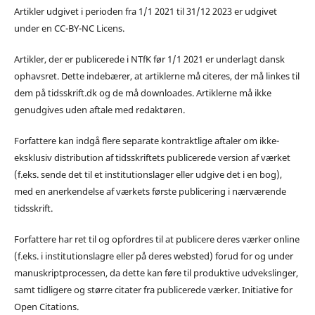
Artikler udgivet i perioden fra 1/1 2021 til 31/12 2023 er udgivet
under en CC-BY-NC Licens.
Artikler, der er publicerede i NTfK før 1/1 2021 er underlagt dansk
ophavsret. Dette indebærer, at artiklerne må citeres, der må linkes til
dem på tidsskrift.dk og de må downloades. Artiklerne må ikke
genudgives uden aftale med redaktøren.
Forfattere kan indgå flere separate kontraktlige aftaler om ikke-
eksklusiv distribution af tidsskriftets publicerede version af værket
(f.eks. sende det til et institutionslager eller udgive det i en bog),
med en anerkendelse af værkets første publicering i nærværende
tidsskrift.
Forfattere har ret til og opfordres til at publicere deres værker online
(f.eks. i institutionslagre eller på deres websted) forud for og under
manuskriptprocessen, da dette kan føre til produktive udvekslinger,
samt tidligere og større citater fra publicerede værker. Initiative for
Open Citations.