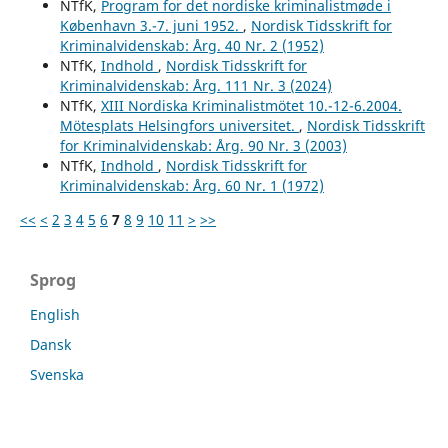
NTfK,
Program for det nordiske kriminalistmøde i
København 3.-7. juni 1952.
,
Nordisk Tidsskrift for
Kriminalvidenskab: Årg. 40 Nr. 2 (1952)
NTfK,
Indhold
,
Nordisk Tidsskrift for
Kriminalvidenskab: Årg. 111 Nr. 3 (2024)
NTfK,
XIII Nordiska Kriminalistmötet 10.-12-6.2004.
Mötesplats Helsingfors universitet.
,
Nordisk Tidsskrift
for Kriminalvidenskab: Årg. 90 Nr. 3 (2003)
NTfK,
Indhold
,
Nordisk Tidsskrift for
Kriminalvidenskab: Årg. 60 Nr. 1 (1972)
<<
<
2
3
4
5
6
7
8
9
10
11
>
>>
Sprog
English
Dansk
Svenska