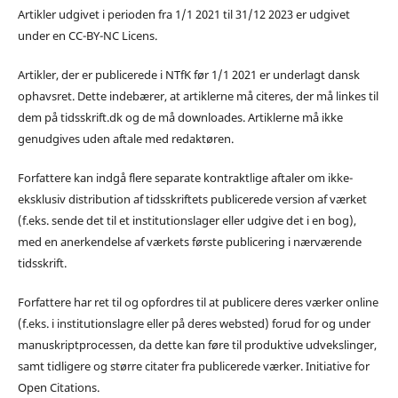
Artikler udgivet i perioden fra 1/1 2021 til 31/12 2023 er udgivet
under en CC-BY-NC Licens.
Artikler, der er publicerede i NTfK før 1/1 2021 er underlagt dansk
ophavsret. Dette indebærer, at artiklerne må citeres, der må linkes til
dem på tidsskrift.dk og de må downloades. Artiklerne må ikke
genudgives uden aftale med redaktøren.
Forfattere kan indgå flere separate kontraktlige aftaler om ikke-
eksklusiv distribution af tidsskriftets publicerede version af værket
(f.eks. sende det til et institutionslager eller udgive det i en bog),
med en anerkendelse af værkets første publicering i nærværende
tidsskrift.
Forfattere har ret til og opfordres til at publicere deres værker online
(f.eks. i institutionslagre eller på deres websted) forud for og under
manuskriptprocessen, da dette kan føre til produktive udvekslinger,
samt tidligere og større citater fra publicerede værker. Initiative for
Open Citations.