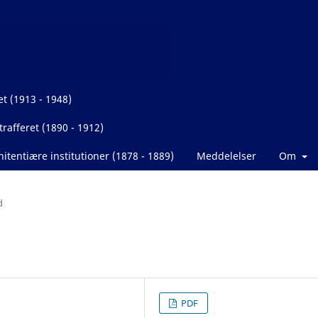
et (1913 - 1948)
rafferet (1890 - 1912)
itentiære institutioner (1878 - 1889)
Meddelelser
Om
d
PDF