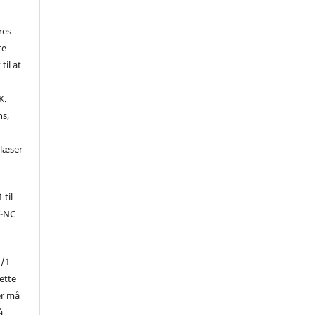
res
te
til at
K.
ns,
d
 læser
 til
Y-NC
1/1
ette
er må
å