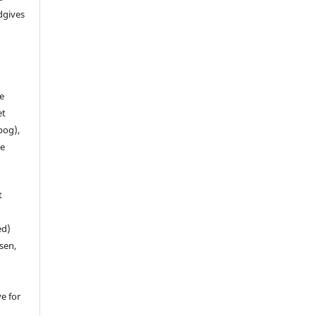
dgives
de
et
 bog),
te
t
ed)
sen,
ve for