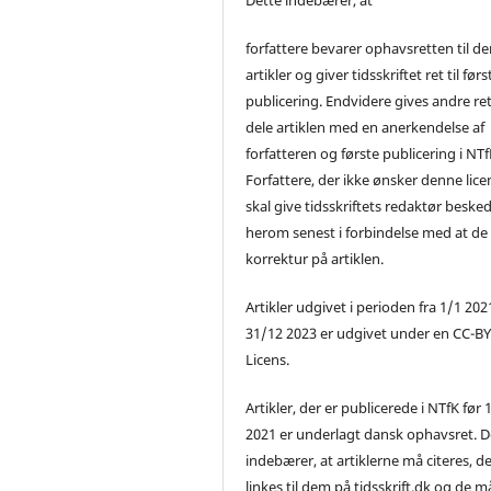
forfattere bevarer ophavsretten til de
artikler og giver tidsskriftet ret til førs
publicering. Endvidere gives andre ret 
dele artiklen med en anerkendelse af
forfatteren og første publicering i NTf
Forfattere, der ikke ønsker denne lice
skal give tidsskriftets redaktør beske
herom senest i forbindelse med at de
korrektur på artiklen.
Artikler udgivet i perioden fra 1/1 2021
31/12 2023 er udgivet under en CC-B
Licens.
Artikler, der er publicerede i NTfK før 
2021 er underlagt dansk ophavsret. D
indebærer, at artiklerne må citeres, d
linkes til dem på tidsskrift.dk og de m