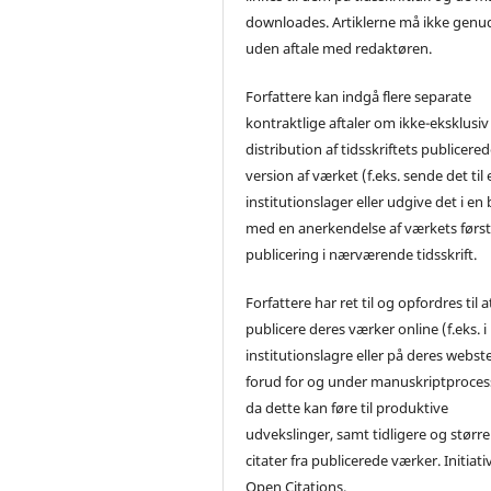
downloades. Artiklerne må ikke genu
uden aftale med redaktøren.
Forfattere kan indgå flere separate
kontraktlige aftaler om ikke-eksklusiv
distribution af tidsskriftets publicere
version af værket (f.eks. sende det til 
institutionslager eller udgive det i en
med en anerkendelse af værkets førs
publicering i nærværende tidsskrift.
Forfattere har ret til og opfordres til a
publicere deres værker online (f.eks. i
institutionslagre eller på deres webst
forud for og under manuskriptproces
da dette kan føre til produktive
udvekslinger, samt tidligere og større
citater fra publicerede værker. Initiati
Open Citations.