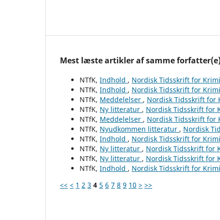
Mest læste artikler af samme forfatter(e
NTfK,
Indhold
,
Nordisk Tidsskrift for Krim
NTfK,
Indhold
,
Nordisk Tidsskrift for Krim
NTfK,
Meddelelser
,
Nordisk Tidsskrift for
NTfK,
Ny litteratur
,
Nordisk Tidsskrift for
NTfK,
Meddelelser
,
Nordisk Tidsskrift for
NTfK,
Nyudkommen litteratur
,
Nordisk Tid
NTfK,
Indhold
,
Nordisk Tidsskrift for Krim
NTfK,
Ny litteratur
,
Nordisk Tidsskrift for
NTfK,
Ny litteratur
,
Nordisk Tidsskrift for
NTfK,
Indhold
,
Nordisk Tidsskrift for Krim
<<
<
1
2
3
4
5
6
7
8
9
10
>
>>