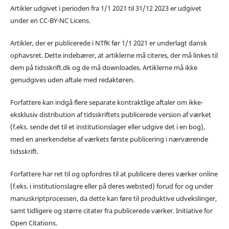
Artikler udgivet i perioden fra 1/1 2021 til 31/12 2023 er udgivet
under en CC-BY-NC Licens.
Artikler, der er publicerede i NTfK før 1/1 2021 er underlagt dansk
ophavsret. Dette indebærer, at artiklerne må citeres, der må linkes til
dem på tidsskrift.dk og de må downloades. Artiklerne må ikke
genudgives uden aftale med redaktøren.
Forfattere kan indgå flere separate kontraktlige aftaler om ikke-
eksklusiv distribution af tidsskriftets publicerede version af værket
(f.eks. sende det til et institutionslager eller udgive det i en bog),
med en anerkendelse af værkets første publicering i nærværende
tidsskrift.
Forfattere har ret til og opfordres til at publicere deres værker online
(f.eks. i institutionslagre eller på deres websted) forud for og under
manuskriptprocessen, da dette kan føre til produktive udvekslinger,
samt tidligere og større citater fra publicerede værker. Initiative for
Open Citations.