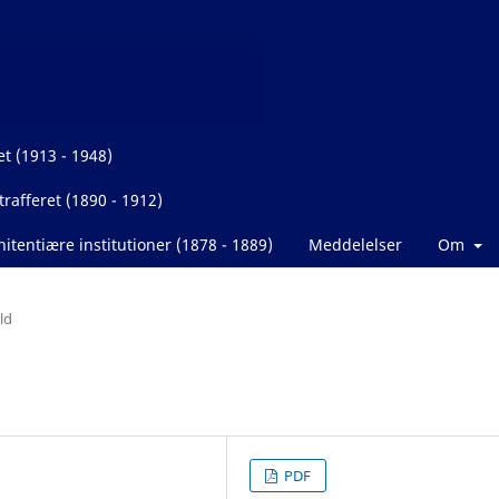
et (1913 - 1948)
rafferet (1890 - 1912)
itentiære institutioner (1878 - 1889)
Meddelelser
Om
ld
PDF