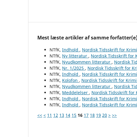
Mest læste artikler af samme forfatter(e
NTfK,
Indhold
,
Nordisk Tidsskrift for Krim
NTfK,
Ny litteratur
,
Nordisk Tidsskrift for
NTfK,
Nyudkommen litteratur
,
Nordisk Tid
NTfK,
Nr. 1/2025
,
Nordisk Tidsskrift for K
NTfK,
Indhold
,
Nordisk Tidsskrift for Krim
NTfK,
Kolofon
,
Nordisk Tidsskrift for Krim
NTfK,
Nyudkommen litteratur
,
Nordisk Tid
NTfK,
Meddelelser
,
Nordisk Tidsskrift for
NTfK,
Indhold
,
Nordisk Tidsskrift for Krim
NTfK,
Indhold
,
Nordisk Tidsskrift for Krim
<<
<
11
12
13
14
15
16
17
18
19
20
>
>>