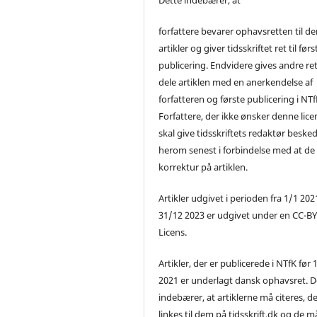
forfattere bevarer ophavsretten til de
artikler og giver tidsskriftet ret til førs
publicering. Endvidere gives andre ret 
dele artiklen med en anerkendelse af
forfatteren og første publicering i NTf
Forfattere, der ikke ønsker denne lice
skal give tidsskriftets redaktør beske
herom senest i forbindelse med at de
korrektur på artiklen.
Artikler udgivet i perioden fra 1/1 2021
31/12 2023 er udgivet under en CC-B
Licens.
Artikler, der er publicerede i NTfK før 
2021 er underlagt dansk ophavsret. D
indebærer, at artiklerne må citeres, d
linkes til dem på tidsskrift.dk og de m