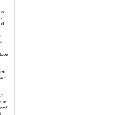
res
te
til at
K.
ns,
d
 læser
 til
Y-NC
1/1
ette
er må
å