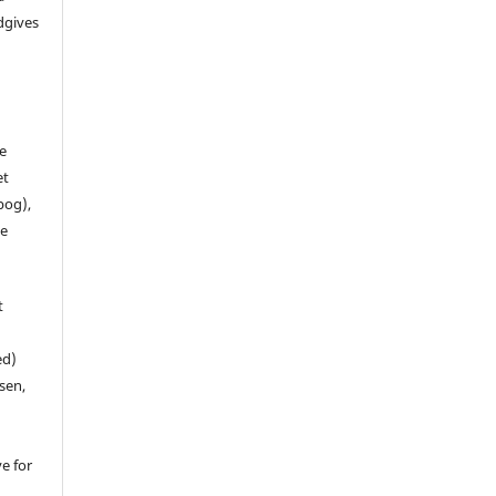
dgives
de
et
 bog),
te
t
ed)
sen,
ve for