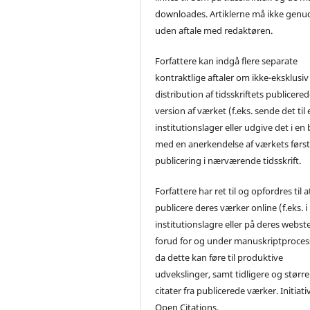
downloades. Artiklerne må ikke genu
uden aftale med redaktøren.
Forfattere kan indgå flere separate
kontraktlige aftaler om ikke-eksklusiv
distribution af tidsskriftets publicere
version af værket (f.eks. sende det til 
institutionslager eller udgive det i en
med en anerkendelse af værkets førs
publicering i nærværende tidsskrift.
Forfattere har ret til og opfordres til a
publicere deres værker online (f.eks. i
institutionslagre eller på deres webst
forud for og under manuskriptproces
da dette kan føre til produktive
udvekslinger, samt tidligere og større
citater fra publicerede værker. Initiati
Open Citations.