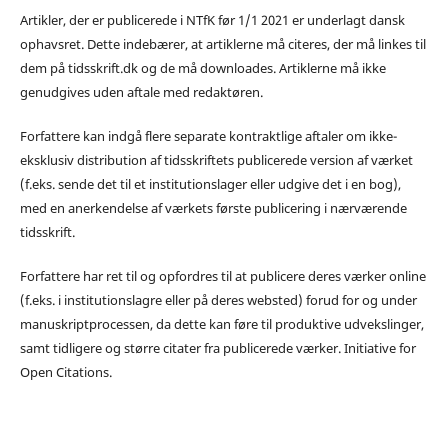
Artikler, der er publicerede i NTfK før 1/1 2021 er underlagt dansk
ophavsret. Dette indebærer, at artiklerne må citeres, der må linkes til
dem på tidsskrift.dk og de må downloades. Artiklerne må ikke
genudgives uden aftale med redaktøren.
Forfattere kan indgå flere separate kontraktlige aftaler om ikke-
eksklusiv distribution af tidsskriftets publicerede version af værket
(f.eks. sende det til et institutionslager eller udgive det i en bog),
med en anerkendelse af værkets første publicering i nærværende
tidsskrift.
Forfattere har ret til og opfordres til at publicere deres værker online
(f.eks. i institutionslagre eller på deres websted) forud for og under
manuskriptprocessen, da dette kan føre til produktive udvekslinger,
samt tidligere og større citater fra publicerede værker. Initiative for
Open Citations.