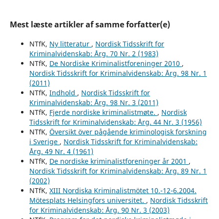
Mest læste artikler af samme forfatter(e)
NTfK,
Ny litteratur
,
Nordisk Tidsskrift for
Kriminalvidenskab: Årg. 70 Nr. 2 (1983)
NTfK,
De Nordiske Kriminalistforeninger 2010
,
Nordisk Tidsskrift for Kriminalvidenskab: Årg. 98 Nr. 1
(2011)
NTfK,
Indhold
,
Nordisk Tidsskrift for
Kriminalvidenskab: Årg. 98 Nr. 3 (2011)
NTfK,
Fjerde nordiske kriminalistmøte.
,
Nordisk
Tidsskrift for Kriminalvidenskab: Årg. 44 Nr. 3 (1956)
NTfK,
Översikt över pågående kriminologisk forskning
i Sverige
,
Nordisk Tidsskrift for Kriminalvidenskab:
Årg. 49 Nr. 4 (1961)
NTfK,
De nordiske kriminalistforeninger år 2001
,
Nordisk Tidsskrift for Kriminalvidenskab: Årg. 89 Nr. 1
(2002)
NTfK,
XIII Nordiska Kriminalistmötet 10.-12-6.2004.
Mötesplats Helsingfors universitet.
,
Nordisk Tidsskrift
for Kriminalvidenskab: Årg. 90 Nr. 3 (2003)