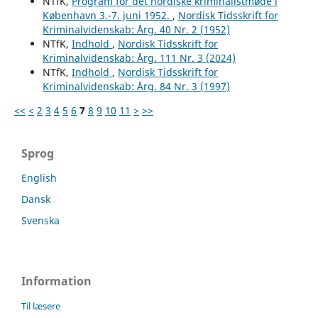
NTfK,
Program for det nordiske kriminalistmøde i
København 3.-7. juni 1952.
,
Nordisk Tidsskrift for
Kriminalvidenskab: Årg. 40 Nr. 2 (1952)
NTfK,
Indhold
,
Nordisk Tidsskrift for
Kriminalvidenskab: Årg. 111 Nr. 3 (2024)
NTfK,
Indhold
,
Nordisk Tidsskrift for
Kriminalvidenskab: Årg. 84 Nr. 3 (1997)
<<
<
2
3
4
5
6
7
8
9
10
11
>
>>
Sprog
English
Dansk
Svenska
Information
Til læsere