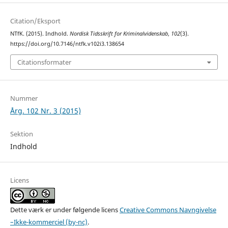
Citation/Eksport
NTfK. (2015). Indhold.
Nordisk Tidsskrift for Kriminalvidenskab
,
102
(3).
https://doi.org/10.7146/ntfk.v102i3.138654
Citationsformater
Nummer
Årg. 102 Nr. 3 (2015)
Sektion
Indhold
Licens
Dette værk er under følgende licens
Creative Commons Navngivelse
–Ikke-kommerciel (by-nc)
.