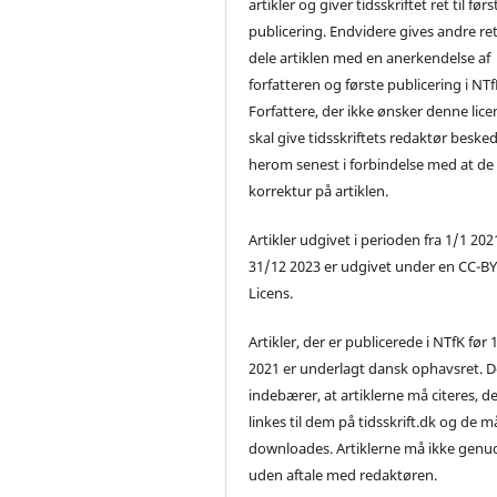
artikler og giver tidsskriftet ret til førs
publicering. Endvidere gives andre ret 
dele artiklen med en anerkendelse af
forfatteren og første publicering i NTf
Forfattere, der ikke ønsker denne lice
skal give tidsskriftets redaktør beske
herom senest i forbindelse med at de
korrektur på artiklen.
Artikler udgivet i perioden fra 1/1 2021
31/12 2023 er udgivet under en CC-B
Licens.
Artikler, der er publicerede i NTfK før 
2021 er underlagt dansk ophavsret. D
indebærer, at artiklerne må citeres, d
linkes til dem på tidsskrift.dk og de m
downloades. Artiklerne må ikke genu
uden aftale med redaktøren.