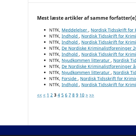
Mest læste artikler af samme forfatter(e
NTfK,
Meddelelser
,
Nordisk Tidsskrift for
NTfK,
Indhold
,
Nordisk Tidsskrift for Krim
NTfK,
Indhold
,
Nordisk Tidsskrift for Krim
NTfK,
De Nordiske Kriminalistforeninger 
NTfK,
Indhold
,
Nordisk Tidsskrift for Krim
NTfK,
Nyudkommen litteratur
,
Nordisk Tid
NTfK,
De Nordiske Kriminalistforeninger 
NTfK,
Nyudkommen litteratur
,
Nordisk Tid
NTfK,
Forside
,
Nordisk Tidsskrift for Krim
NTfK,
Indhold
,
Nordisk Tidsskrift for Krim
<<
<
1
2
3
4
5
6
7
8
9
10
>
>>