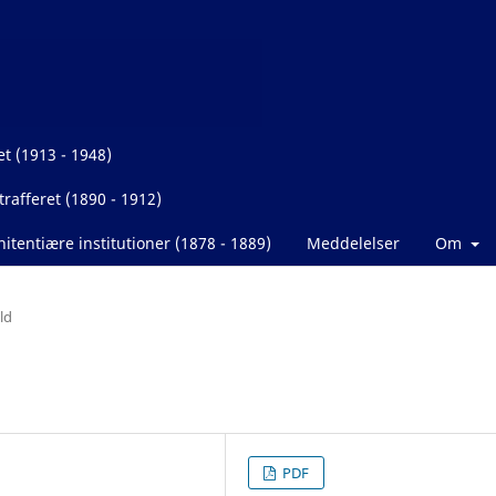
et (1913 - 1948)
rafferet (1890 - 1912)
itentiære institutioner (1878 - 1889)
Meddelelser
Om
ld
PDF