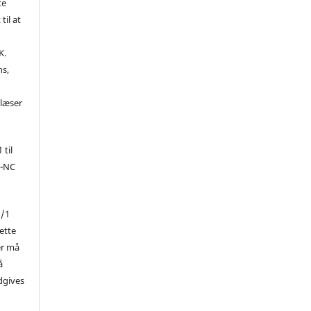
te
til at
K.
ns,
d
 læser
 til
Y-NC
1/1
ette
er må
å
dgives