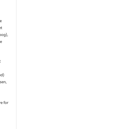
de
et
 bog),
te
t
ed)
sen,
ve for