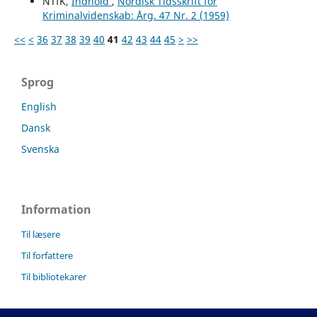
NTfK,
Indhold
,
Nordisk Tidsskrift for
Kriminalvidenskab: Årg. 47 Nr. 2 (1959)
<<
<
36
37
38
39
40
41
42
43
44
45
>
>>
Sprog
English
Dansk
Svenska
Information
Til læsere
Til forfattere
Til bibliotekarer