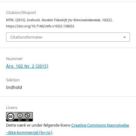
Citation/Eksport
NTfK. (2015). Indhold.
Nordisk Tidsskrift for Kriminalvidenskab
,
102
(2).
https://doi.org/10.7146/ntfk.v102i2.138653
Citationsformater
Nummer
Årg. 102 Nr. 2 (2015)
Sektion
Indhold
Licens
Dette værk er under følgende licens
Creative Commons Navngivelse
–Ikke-kommerciel (by-nc)
.