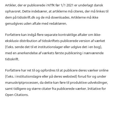
Artikler, der er publicerede i NTfK før 1/1 2021 er underlagt dansk
ophavsret. Dette indebærer, at artiklerne må citeres, der må linkes til
dem på tidsskrift.dk og de må downloades. Artiklerne må ikke
genudgives uden aftale med redaktøren.
Forfattere kan indgå flere separate kontraktlige aftaler om ikke-
eksklusiv distribution af tidsskriftets publicerede version af værket
(f.eks. sende det til et institutionslager eller udgive det i en bog),
med en anerkendelse af værkets første publicering i nærværende
tidsskrift.
Forfattere har ret til og opfordres til at publicere deres værker online
(f.eks. i institutionslagre eller på deres websted) forud for og under
manuskriptprocessen, da dette kan føre til produktive udvekslinger,
samt tidligere og større citater fra publicerede værker. Initiative for
Open Citations.