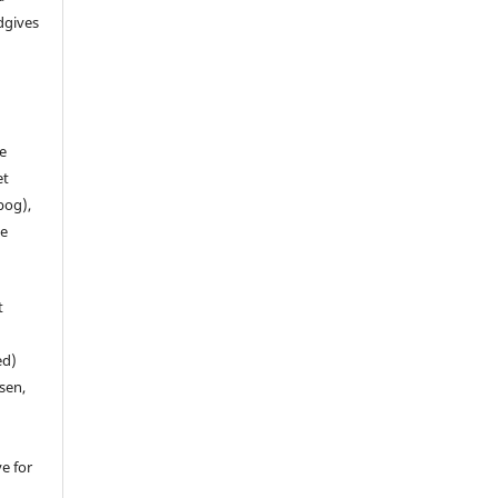
dgives
de
et
 bog),
te
t
ed)
sen,
ve for