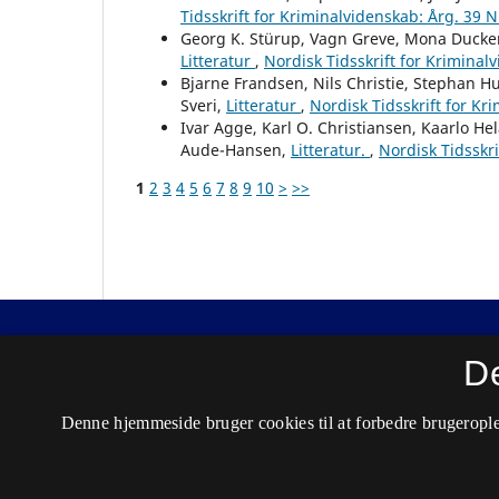
Tidsskrift for Kriminalvidenskab: Årg. 39 N
Georg K. Stürup, Vagn Greve, Mona Ducke
Litteratur
,
Nordisk Tidsskrift for Kriminal
Bjarne Frandsen, Nils Christie, Stephan H
Sveri,
Litteratur
,
Nordisk Tidsskrift for Kr
Ivar Agge, Karl O. Christiansen, Kaarlo H
Aude-Hansen,
Litteratur.
,
Nordisk Tidsskri
1
2
3
4
5
6
7
8
9
10
>
>>
Nordisk Tidsskrift for Kriminalvidenskab
D
ISSN 0029-1528 (Trykt)
Denne hjemmeside bruger cookies til at forbedre brugerople
ISSN 2446-3051 (Online)
Tilgængelighedserklæring