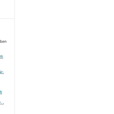
eben
ft
Nr.
ft
r.
,