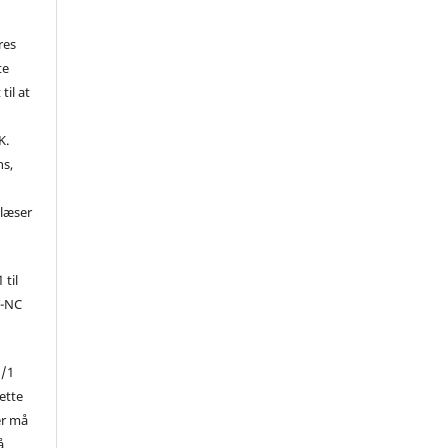
res
te
til at
K.
ns,
d
 læser
 til
Y-NC
1/1
ette
er må
å