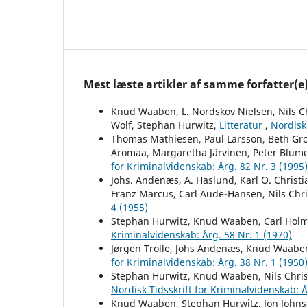
Mest læste artikler af samme forfatter(e
Knud Waaben, L. Nordskov Nielsen, Nils Ch
Wolf, Stephan Hurwitz,
Litteratur
,
Nordisk 
Thomas Mathiesen, Paul Larsson, Beth Grot
Aromaa, Margaretha Järvinen, Peter Blume
for Kriminalvidenskab: Årg. 82 Nr. 3 (1995
Johs. Andenæs, A. Haslund, Karl O. Christ
Franz Marcus, Carl Aude-Hansen, Nils Chri
4 (1955)
Stephan Hurwitz, Knud Waaben, Carl Hol
Kriminalvidenskab: Årg. 58 Nr. 1 (1970)
Jørgen Trolle, Johs Andenæs, Knud Waaben
for Kriminalvidenskab: Årg. 38 Nr. 1 (1950
Stephan Hurwitz, Knud Waaben, Nils Christ
Nordisk Tidsskrift for Kriminalvidenskab: Å
Knud Waaben, Stephan Hurwitz, Jon Johnse