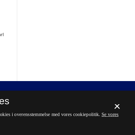
rl
es
×
ookies i overensstemmelse med vores cookiepolitik.
Se vores