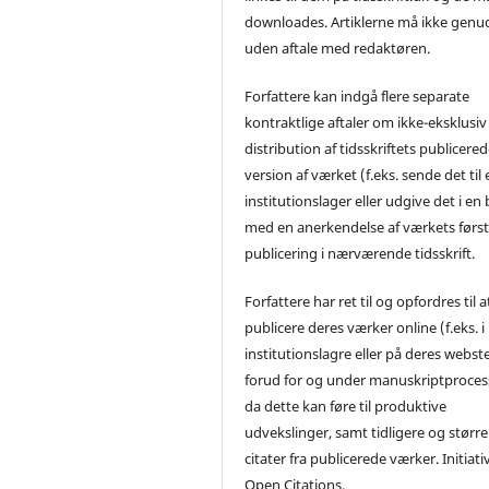
downloades. Artiklerne må ikke genu
uden aftale med redaktøren.
Forfattere kan indgå flere separate
kontraktlige aftaler om ikke-eksklusiv
distribution af tidsskriftets publicere
version af værket (f.eks. sende det til 
institutionslager eller udgive det i en
med en anerkendelse af værkets førs
publicering i nærværende tidsskrift.
Forfattere har ret til og opfordres til a
publicere deres værker online (f.eks. i
institutionslagre eller på deres webst
forud for og under manuskriptproces
da dette kan føre til produktive
udvekslinger, samt tidligere og større
citater fra publicerede værker. Initiati
Open Citations.