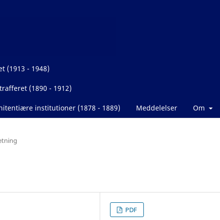
et (1913 - 1948)
rafferet (1890 - 1912)
itentiære institutioner (1878 - 1889)
Meddelelser
Om
etning
PDF