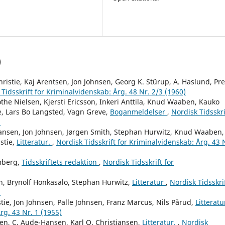
)
ristie, Kaj Arentsen, Jon Johnsen, Georg K. Stürup, A. Haslund, Pr
Tidsskrift for Kriminalvidenskab: Årg. 48 Nr. 2/3 (1960)
he Nielsen, Kjersti Ericsson, Inkeri Anttila, Knud Waaben, Kauko
, Lars Bo Langsted, Vagn Greve,
Boganmeldelser
,
Nordisk Tidsskri
)
iansen, Jon Johnsen, Jørgen Smith, Stephan Hurwitz, Knud Waaben,
stie,
Litteratur.
,
Nordisk Tidsskrift for Kriminalvidenskab: Årg. 43 
mberg,
Tidsskriftets redaktion
,
Nordisk Tidsskrift for
, Brynolf Honkasalo, Stephan Hurwitz,
Litteratur
,
Nordisk Tidsskri
)
ie, Jon Johnsen, Palle Johnsen, Franz Marcus, Nils Pårud,
Litteratu
rg. 43 Nr. 1 (1955)
n, C. Aude-Hansen, Karl O. Christiansen,
Litteratur.
,
Nordisk