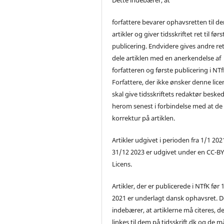
forfattere bevarer ophavsretten til de
artikler og giver tidsskriftet ret til førs
publicering. Endvidere gives andre ret 
dele artiklen med en anerkendelse af
forfatteren og første publicering i NTf
Forfattere, der ikke ønsker denne lice
skal give tidsskriftets redaktør beske
herom senest i forbindelse med at de
korrektur på artiklen.
Artikler udgivet i perioden fra 1/1 2021
31/12 2023 er udgivet under en CC-B
Licens.
Artikler, der er publicerede i NTfK før 
2021 er underlagt dansk ophavsret. D
indebærer, at artiklerne må citeres, d
linkes til dem på tidsskrift.dk og de m