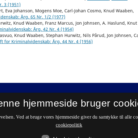
r. 3 (1951)
rt, Eva Johanson, Mogens Moe, Carl-Johan Cosmo, Knud Waaben,
videnskab: Årg. 65 Nr. 1/2 (1977)
urwitz, Knud Waaben, Franz Marcus, Jon Johnsen, A. Haslund, Knut
iminalvidenskab: Årg. 42 Nr. 4 (1954)
elasvuo, Knud Waaben, Stephan Hurwitz, Nils Pårud, Jon Johnsen, Ca
ft for Kriminalvidenskab: Årg. 44 Nr. 4 (1956)
enne hjemmeside bruger cooki
velsen. Ved at bruge vores hjemmeside giver du samtykke til alle c
cookiepolitik