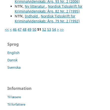
Kriminalvidenskab: Årg. 93 Nr. 2 (2006)
NTfK,
Ny litteratur
,
Nordisk Tidsskrift for
Kriminalvidenskab: Årg. 82 Nr. 2 (1995)
NTfK,
Indhold
,
Nordisk Tidsskrift for
Kriminalvidenskab: Årg. 79 Nr. 2 (1992)
<<
<
46
47
48
49
50
51
52
53
54
>
>>
Sprog
English
Dansk
Svenska
Information
Til læsere
Til forfattere