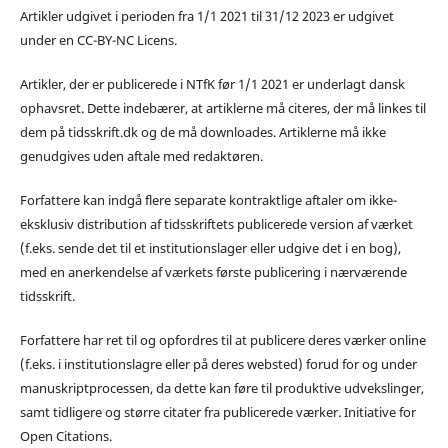
Artikler udgivet i perioden fra 1/1 2021 til 31/12 2023 er udgivet
under en CC-BY-NC Licens.
Artikler, der er publicerede i NTfK før 1/1 2021 er underlagt dansk
ophavsret. Dette indebærer, at artiklerne må citeres, der må linkes til
dem på tidsskrift.dk og de må downloades. Artiklerne må ikke
genudgives uden aftale med redaktøren.
Forfattere kan indgå flere separate kontraktlige aftaler om ikke-
eksklusiv distribution af tidsskriftets publicerede version af værket
(f.eks. sende det til et institutionslager eller udgive det i en bog),
med en anerkendelse af værkets første publicering i nærværende
tidsskrift.
Forfattere har ret til og opfordres til at publicere deres værker online
(f.eks. i institutionslagre eller på deres websted) forud for og under
manuskriptprocessen, da dette kan føre til produktive udvekslinger,
samt tidligere og større citater fra publicerede værker. Initiative for
Open Citations.