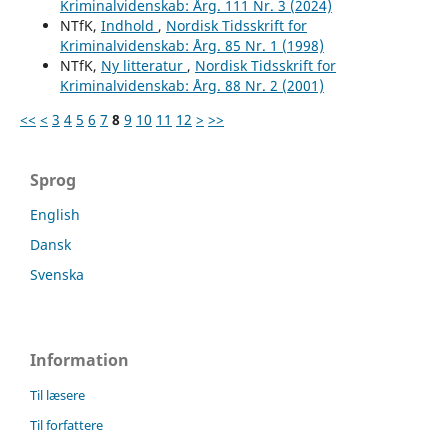
Kriminalvidenskab: Årg. 111 Nr. 3 (2024)
NTfK,
Indhold
,
Nordisk Tidsskrift for
Kriminalvidenskab: Årg. 85 Nr. 1 (1998)
NTfK,
Ny litteratur
,
Nordisk Tidsskrift for
Kriminalvidenskab: Årg. 88 Nr. 2 (2001)
<<
<
3
4
5
6
7
8
9
10
11
12
>
>>
Sprog
English
Dansk
Svenska
Information
Til læsere
Til forfattere