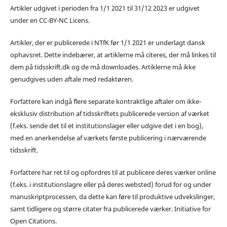
Artikler udgivet i perioden fra 1/1 2021 til 31/12 2023 er udgivet
under en CC-BY-NC Licens.
Artikler, der er publicerede i NTfK før 1/1 2021 er underlagt dansk
ophavsret. Dette indebærer, at artiklerne må citeres, der må linkes til
dem på tidsskrift.dk og de må downloades. Artiklerne må ikke
genudgives uden aftale med redaktøren.
Forfattere kan indgå flere separate kontraktlige aftaler om ikke-
eksklusiv distribution af tidsskriftets publicerede version af værket
(f.eks. sende det til et institutionslager eller udgive det i en bog),
med en anerkendelse af værkets første publicering i nærværende
tidsskrift.
Forfattere har ret til og opfordres til at publicere deres værker online
(f.eks. i institutionslagre eller på deres websted) forud for og under
manuskriptprocessen, da dette kan føre til produktive udvekslinger,
samt tidligere og større citater fra publicerede værker. Initiative for
Open Citations.