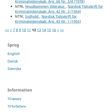
Kriminalvidenskab: Årg. 66 Nr. 3/4 (1978)
NTfK,
Nyudkommen litteratur
,
Nordisk Tidsskrift for
Kriminalvidenskab: Årg. 42 Nr. 3 (1954)
NTfK,
Indhold
,
Nordisk Tidsskrift for
Kriminalvidenskab: Årg. 43 Nr. 1 (1955)
<<
<
7
8
9
10
11
12
13
14
15
16
>
>>
Sprog
English
Dansk
Svenska
Information
Til læsere
Til forfattere