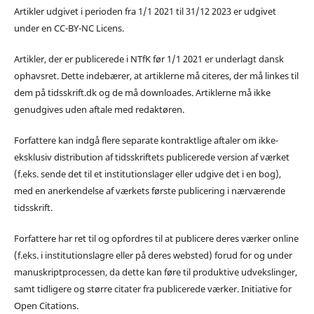
Artikler udgivet i perioden fra 1/1 2021 til 31/12 2023 er udgivet
under en CC-BY-NC Licens.
Artikler, der er publicerede i NTfK før 1/1 2021 er underlagt dansk
ophavsret. Dette indebærer, at artiklerne må citeres, der må linkes til
dem på tidsskrift.dk og de må downloades. Artiklerne må ikke
genudgives uden aftale med redaktøren.
Forfattere kan indgå flere separate kontraktlige aftaler om ikke-
eksklusiv distribution af tidsskriftets publicerede version af værket
(f.eks. sende det til et institutionslager eller udgive det i en bog),
med en anerkendelse af værkets første publicering i nærværende
tidsskrift.
Forfattere har ret til og opfordres til at publicere deres værker online
(f.eks. i institutionslagre eller på deres websted) forud for og under
manuskriptprocessen, da dette kan føre til produktive udvekslinger,
samt tidligere og større citater fra publicerede værker. Initiative for
Open Citations.