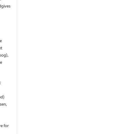
dgives
de
et
 bog),
te
t
ed)
sen,
ve for