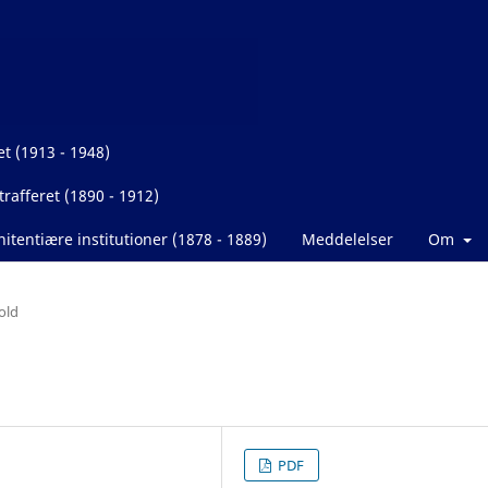
et (1913 - 1948)
rafferet (1890 - 1912)
itentiære institutioner (1878 - 1889)
Meddelelser
Om
old
PDF