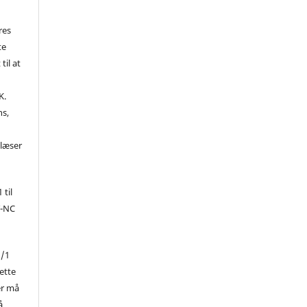
res
te
til at
K.
ns,
d
 læser
 til
Y-NC
1/1
ette
er må
å