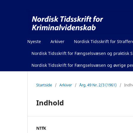
Nyeste
Arkiver
Nordisk Tidsskrift for Straffer
Nordisk Tidsskrift for Fængselsvæsen og praktisk St
Nordisk Tidsskrift for Fængselsvæsen og øvrige pen
Startside
/
Arkiver
/
Årg. 49 Nr. 2/3 (1961)
/
Indh
Indhold
NTfK