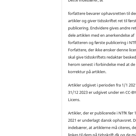
forfattere bevarer ophavsretten til de
artikler og giver tidsskriftet ret til førs
publicering. Endvidere gives andre ret 
dele artiklen med en anerkendelse af
forfatteren og første publicering i NTf
Forfattere, der ikke ønsker denne lice
skal give tidsskriftets redaktør beske
herom senest i forbindelse med at de
korrektur på artiklen.
Artikler udgivet i perioden fra 1/1 2021
31/12 2023 er udgivet under en CC-B
Licens.
Artikler, der er publicerede i NTfK før 
2021 er underlagt dansk ophavsret. D
indebærer, at artiklerne må citeres, d
linkes til dem på tidsskrift.dk og de m