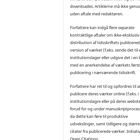
downloades. Artiklerne må ikke genu
uden aftale med redaktøren.
Forfattere kan indgå flere separate
kontraktlige aftaler om ikke-eksklusiv
distribution af tidsskriftets publicere
version af værket (f.eks. sende det til 
institutionslager eller udgive det i en
med en anerkendelse af værkets førs
publicering i nærværende tidsskrift.
Forfattere har ret til og opfordres til a
publicere deres værker online (f.eks. i
institutionslagre eller på deres webst
forud for og under manuskriptproces
da dette kan føre til produktive
udvekslinger, samt tidligere og større
citater fra publicerede værker. Initiati
Open Citations.