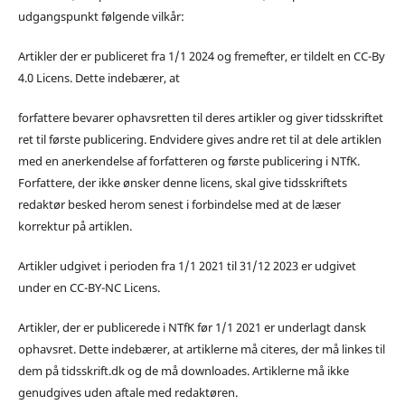
udgangspunkt følgende vilkår:
Artikler der er publiceret fra 1/1 2024 og fremefter, er tildelt en CC-By
4.0 Licens. Dette indebærer, at
forfattere bevarer ophavsretten til deres artikler og giver tidsskriftet
ret til første publicering. Endvidere gives andre ret til at dele artiklen
med en anerkendelse af forfatteren og første publicering i NTfK.
Forfattere, der ikke ønsker denne licens, skal give tidsskriftets
redaktør besked herom senest i forbindelse med at de læser
korrektur på artiklen.
Artikler udgivet i perioden fra 1/1 2021 til 31/12 2023 er udgivet
under en CC-BY-NC Licens.
Artikler, der er publicerede i NTfK før 1/1 2021 er underlagt dansk
ophavsret. Dette indebærer, at artiklerne må citeres, der må linkes til
dem på tidsskrift.dk og de må downloades. Artiklerne må ikke
genudgives uden aftale med redaktøren.