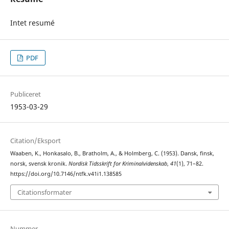
Intet resumé
PDF
Publiceret
1953-03-29
Citation/Eksport
Waaben, K., Honkasalo, B., Bratholm, A., & Holmberg, C. (1953). Dansk, finsk,
norsk, svensk kronik.
Nordisk Tidsskrift for Kriminalvidenskab
,
41
(1), 71–82.
https://doi.org/10.7146/ntfk.v41i1.138585
Citationsformater
Nummer