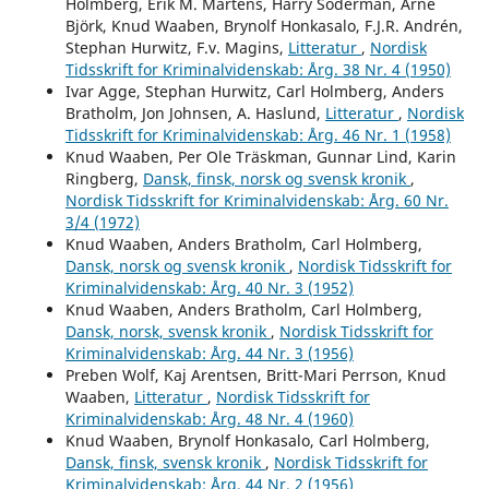
Holmberg, Erik M. Martens, Harry Söderman, Arne
Björk, Knud Waaben, Brynolf Honkasalo, F.J.R. Andrén,
Stephan Hurwitz, F.v. Magins,
Litteratur
,
Nordisk
Tidsskrift for Kriminalvidenskab: Årg. 38 Nr. 4 (1950)
Ivar Agge, Stephan Hurwitz, Carl Holmberg, Anders
Bratholm, Jon Johnsen, A. Haslund,
Litteratur
,
Nordisk
Tidsskrift for Kriminalvidenskab: Årg. 46 Nr. 1 (1958)
Knud Waaben, Per Ole Träskman, Gunnar Lind, Karin
Ringberg,
Dansk, finsk, norsk og svensk kronik
,
Nordisk Tidsskrift for Kriminalvidenskab: Årg. 60 Nr.
3/4 (1972)
Knud Waaben, Anders Bratholm, Carl Holmberg,
Dansk, norsk og svensk kronik
,
Nordisk Tidsskrift for
Kriminalvidenskab: Årg. 40 Nr. 3 (1952)
Knud Waaben, Anders Bratholm, Carl Holmberg,
Dansk, norsk, svensk kronik
,
Nordisk Tidsskrift for
Kriminalvidenskab: Årg. 44 Nr. 3 (1956)
Preben Wolf, Kaj Arentsen, Britt-Mari Perrson, Knud
Waaben,
Litteratur
,
Nordisk Tidsskrift for
Kriminalvidenskab: Årg. 48 Nr. 4 (1960)
Knud Waaben, Brynolf Honkasalo, Carl Holmberg,
Dansk, finsk, svensk kronik
,
Nordisk Tidsskrift for
Kriminalvidenskab: Årg. 44 Nr. 2 (1956)